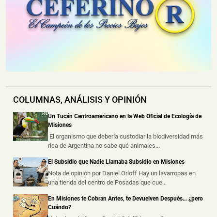
Montecarlo: Controlaron un Principio de Incendio en
un Camión sobre la Ruta Nacional 12
📅 4 ago 2026
Un camión sufrió un principio de incendio durante la
noche del lunes sobre la Ru...
Un Incendio Destruyó una Vivienda en Posadas: una
Pareja Logró Salir a Tiempo y no Hubo Heridos
COLUMNAS, ANÁLISIS Y OPINIÓN
📅 4 ago 2026
Una vivienda fue destruida por un incendio durante la
Un Tucán Centroamericano en la Web Oficial de Ecología de
madrugada de este martes s...
Misiones
El organismo que debería custodiar la biodiversidad más
rica de Argentina no sabe qué animales...
Hallaron un Auto Despistado sobre la Ruta 14 y
Descubrieron que Había sido Robado en Buenos
El Subsidio que Nadie Llamaba Subsidio en Misiones
Aires
Nota de opinión por Daniel Orloff Hay un lavarropas en
📅 3 ago 2026
una tienda del centro de Posadas que cue...
La Policía de Misiones secuestró un automóvil que
había sido abandonado tras un ...
En Misiones te Cobran Antes, te Devuelven Después… ¿pero
Cuándo?