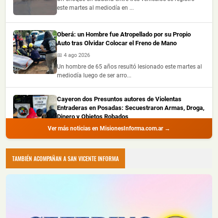
este martes al mediodía en ...
Oberá: un Hombre fue Atropellado por su Propio
Auto tras Olvidar Colocar el Freno de Mano
📅 4 ago 2026
Un hombre de 65 años resultó lesionado este martes al
mediodía luego de ser arro...
Cayeron dos Presuntos autores de Violentas
Entraderas en Posadas: Secuestraron Armas, Droga,
Dinero y Objetos Robados
Ver más noticias en MisionesInforma.com.ar →
📅 4 ago 2026
La Policía de Misiones detuvo a dos hombres con
amplio prontuario durante un all...
TAMBIÉN ACOMPAÑAN A SAN VICENTE INFORMA
Recuperaron Herramientas Robadas y Detuvieron a
un Joven en Oberá
📅 4 ago 2026
La Policía de Misiones recuperó una hidrolavadora y
una motoguadaña que habían s...