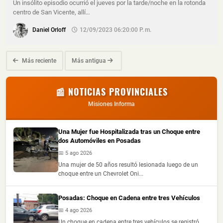
Un insólito episodio ocurrió el jueves por la tarde/noche en la rotonda
centro de San Vicente, allí…
Daniel Orloff
12/09/2023 06:20:00 P. M.
Más reciente
Más antigua
📰 NOTICIAS PROVINCIALES
Misiones Informa
Una Mujer fue Hospitalizada tras un Choque entre
dos Automóviles en Posadas
📅 5 ago 2026
Una mujer de 50 años resultó lesionada luego de un
choque entre un Chevrolet Oni...
Posadas: Choque en Cadena entre tres Vehículos
📅 4 ago 2026
Un choque en cadena entre tres vehículos se registró