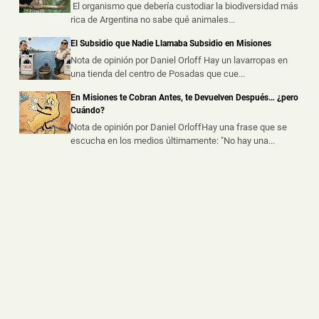
El organismo que debería custodiar la biodiversidad más
procedimientos realizados por la ...
rica de Argentina no sabe qué animales...
El Subsidio que Nadie Llamaba Subsidio en Misiones
Chocó a una Moto en Posadas, dejó dos Heridos y
Escapó del Lugar
Nota de opinión por Daniel Orloff Hay un lavarropas en
una tienda del centro de Posadas que cue...
📅 6 ago 2026
Dos personas resultaron heridas luego de que un
En Misiones te Cobran Antes, te Devuelven Después… ¿pero
automóvil embistiera a una motoc...
Cuándo?
Nota de opinión por Daniel OrloffHay una frase que se
escucha en los medios últimamente: "No hay una...