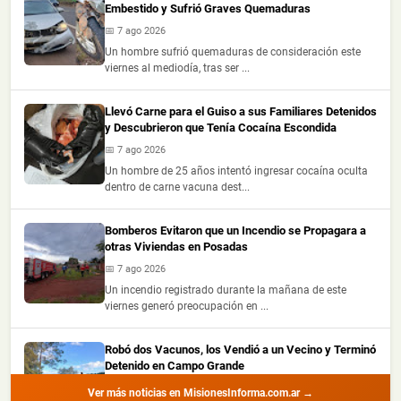
Embestido y Sufrió Graves Quemaduras
📅 7 ago 2026
Un hombre sufrió quemaduras de consideración este
viernes al mediodía, tras ser ...
Llevó Carne para el Guiso a sus Familiares Detenidos
y Descubrieron que Tenía Cocaína Escondida
📅 7 ago 2026
Un hombre de 25 años intentó ingresar cocaína oculta
dentro de carne vacuna dest...
Bomberos Evitaron que un Incendio se Propagara a
otras Viviendas en Posadas
📅 7 ago 2026
Un incendio registrado durante la mañana de este
viernes generó preocupación en ...
Robó dos Vacunos, los Vendió a un Vecino y Terminó
Detenido en Campo Grande
📅 6 ago 2026
Ver más noticias en MisionesInforma.com.ar →