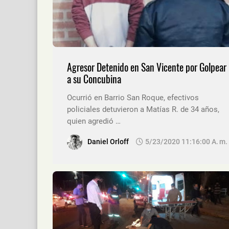
Agresor Detenido en San Vicente por Golpear
a su Concubina
Ocurrió en Barrio San Roque, efectivos
policiales detuvieron a Matías R. de 34 años,
quien agredió …
Daniel Orloff
5/23/2020 11:16:00 A. M.