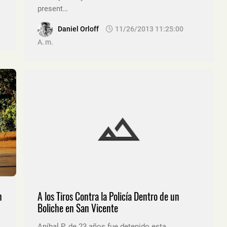
present…
Daniel Orloff
11/26/2013 11:25:00
A. M.
n
A los Tiros Contra la Policía Dentro de un
Boliche en San Vicente
Aníbal P. de 23 años fue detenido esta