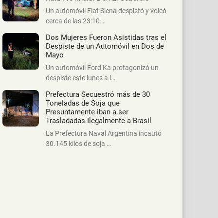
Un automóvil Fiat Siena despistó y volcó
cerca de las 23:10…
Dos Mujeres Fueron Asistidas tras el
Despiste de un Automóvil en Dos de
Mayo
Un automóvil Ford Ka protagonizó un
despiste este lunes a l…
Prefectura Secuestró más de 30
Toneladas de Soja que
Presuntamente iban a ser
Trasladadas Ilegalmente a Brasil
La Prefectura Naval Argentina incautó
30.145 kilos de soja …