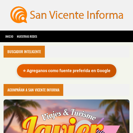
INICIO
NUESTRAS REDES
BUSCADOR INTELIGENTE
⭐ Agreganos como fuente preferida en Google
ACOMPAÑAN A SAN VICENTE INFORMA