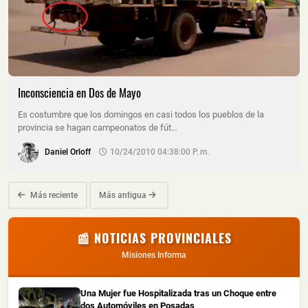
Inconsciencia en Dos de Mayo
Es costumbre que los domingos en casi todos los pueblos de la
provincia se hagan campeonatos de fút…
Daniel Orloff
10/24/2010 04:38:00 P. M.
Más reciente
Más antigua
📰 NOTICIAS PROVINCIALES
Misiones Informa
Una Mujer fue Hospitalizada tras un Choque entre
dos Automóviles en Posadas