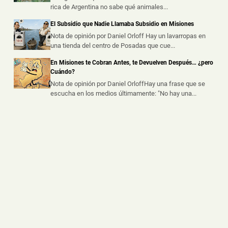
rica de Argentina no sabe qué animales...
Hallaron un Auto Despistado sobre la Ruta 14 y
Descubrieron que Había sido Robado en Buenos
El Subsidio que Nadie Llamaba Subsidio en Misiones
Aires
Nota de opinión por Daniel Orloff Hay un lavarropas en
📅 3 ago 2026
una tienda del centro de Posadas que cue...
La Policía de Misiones secuestró un automóvil que
había sido abandonado tras un ...
En Misiones te Cobran Antes, te Devuelven Después… ¿pero
Cuándo?
Nota de opinión por Daniel OrloffHay una frase que se
escucha en los medios últimamente: "No hay una...