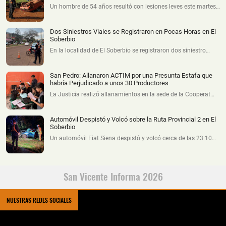
Un hombre de 54 años resultó con lesiones leves este martes…
Dos Siniestros Viales se Registraron en Pocas Horas en El
Soberbio
En la localidad de El Soberbio se registraron dos siniestro…
San Pedro: Allanaron ACTIM por una Presunta Estafa que
habría Perjudicado a unos 30 Productores
La Justicia realizó allanamientos en la sede de la Cooperat…
Automóvil Despistó y Volcó sobre la Ruta Provincial 2 en El
Soberbio
Un automóvil Fiat Siena despistó y volcó cerca de las 23:10…
San Vicente Informa 2026
NUESTRAS REDES SOCIALES