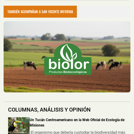
La Policía de Misiones detuvo a dos hombres con
amplio prontuario durante un all...
TAMBIÉN ACOMPAÑAN A SAN VICENTE INFORMA
Recuperaron Herramientas Robadas y Detuvieron a
un Joven en Oberá
📅 4 ago 2026
La Policía de Misiones recuperó una hidrolavadora y
una motoguadaña que habían s...
Montecarlo: Controlaron un Principio de Incendio en
un Camión sobre la Ruta Nacional 12
📅 4 ago 2026
Un camión sufrió un principio de incendio durante la
noche del lunes sobre la Ru...
Un Incendio Destruyó una Vivienda en Posadas: una
Pareja Logró Salir a Tiempo y no Hubo Heridos
COLUMNAS, ANÁLISIS Y OPINIÓN
📅 4 ago 2026
Una vivienda fue destruida por un incendio durante la
Un Tucán Centroamericano en la Web Oficial de Ecología de
madrugada de este martes s...
Misiones
El organismo que debería custodiar la biodiversidad más