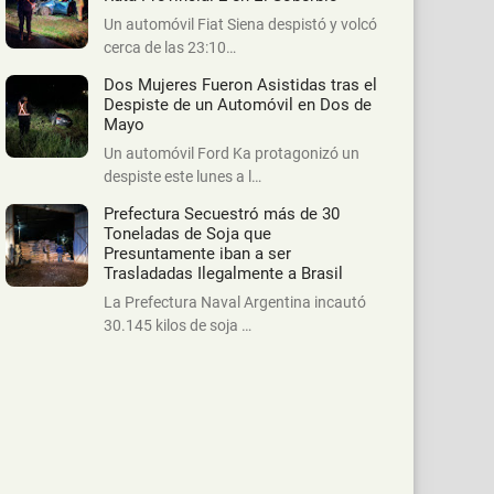
Un automóvil Fiat Siena despistó y volcó
cerca de las 23:10…
Dos Mujeres Fueron Asistidas tras el
Despiste de un Automóvil en Dos de
Mayo
Un automóvil Ford Ka protagonizó un
despiste este lunes a l…
Prefectura Secuestró más de 30
Toneladas de Soja que
Presuntamente iban a ser
Trasladadas Ilegalmente a Brasil
La Prefectura Naval Argentina incautó
30.145 kilos de soja …