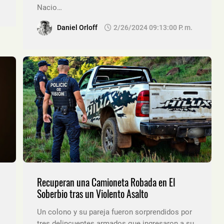
Nacio…
Daniel Orloff
2/26/2024 09:13:00 P. M.
Recuperan una Camioneta Robada en El
Soberbio tras un Violento Asalto
Un colono y su pareja fueron sorprendidos por
tres delincuentes armados que ingresaron a su