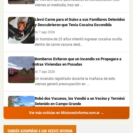
viernes al mediodía, tras ser ...
Llevó Carne para el Guiso a sus Familiares Detenidos
y Descubrieron que Tenía Cocaína Escondida
📅 7 ago 2026
Un hombre de 25 años intentó ingresar cocaína oculta
dentro de carne vacuna dest...
Bomberos Evitaron que un Incendio se Propagara a
otras Viviendas en Posadas
📅 7 ago 2026
Un incendio registrado durante la mañana de este
viernes generó preocupación en ...
Robó dos Vacunos, los Vendió a un Vecino y Terminó
Detenido en Campo Grande
📅 6 ago 2026
Ver más noticias en MisionesInforma.com.ar →
Un hombre de 34 años fue detenido este jueves en
Campo Grande, acusado de robar ...
TAMBIÉN ACOMPAÑAN A SAN VICENTE INFORMA