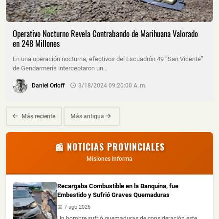
Operativo Nocturno Revela Contrabando de Marihuana Valorado
en 248 Millones
En una operación nocturna, efectivos del Escuadrón 49 “San Vicente”
de Gendarmería interceptaron un…
Daniel Orloff
3/18/2024 09:20:00 A. M.
Más reciente
Más antigua
📰 NOTICIAS PROVINCIALES
Misiones Informa
Recargaba Combustible en la Banquina, fue
Embestido y Sufrió Graves Quemaduras
📅 7 ago 2026
Un hombre sufrió quemaduras de consideración este