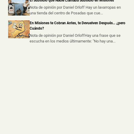
El Subsidio que Nadie Llamaba Subsidio en Misiones
Chocó a una Moto en Posadas, dejó dos Heridos y
Escapó del Lugar
Nota de opinión por Daniel Orloff Hay un lavarropas en
una tienda del centro de Posadas que cue...
📅 6 ago 2026
Dos personas resultaron heridas luego de que un
En Misiones te Cobran Antes, te Devuelven Después… ¿pero
automóvil embistiera a una motoc...
Cuándo?
Nota de opinión por Daniel OrloffHay una frase que se
escucha en los medios últimamente: "No hay una...