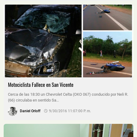
Motociclista Fallece en San Vicente
Cerca de las 18:30 un Chevrolet Celta (OKO 067) conducido por Neli R.
(66) circulaba en sentido Sa…
Daniel Orloff
9/30/2016 11:07:00 P. M.