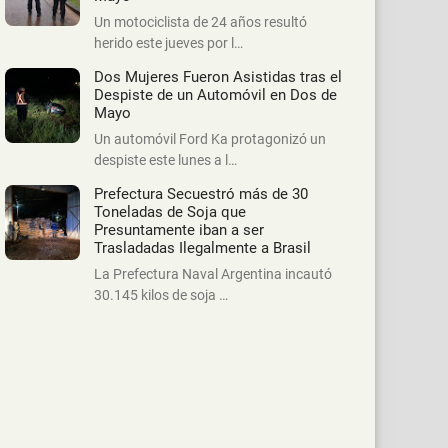
Un motociclista de 24 años resultó
herido este jueves por l…
Dos Mujeres Fueron Asistidas tras el
Despiste de un Automóvil en Dos de
Mayo
Un automóvil Ford Ka protagonizó un
despiste este lunes a l…
Prefectura Secuestró más de 30
Toneladas de Soja que
Presuntamente iban a ser
Trasladadas Ilegalmente a Brasil
La Prefectura Naval Argentina incautó
30.145 kilos de soja …