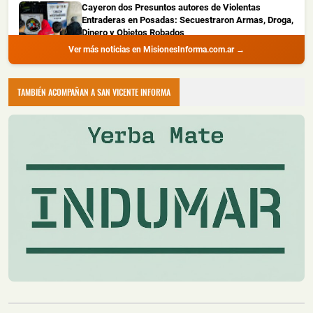
Cayeron dos Presuntos autores de Violentas
Entraderas en Posadas: Secuestraron Armas, Droga,
Dinero y Objetos Robados
Ver más noticias en MisionesInforma.com.ar →
📅 4 ago 2026
La Policía de Misiones detuvo a dos hombres con
amplio prontuario durante un all...
TAMBIÉN ACOMPAÑAN A SAN VICENTE INFORMA
Recuperaron Herramientas Robadas y Detuvieron a
un Joven en Oberá
📅 4 ago 2026
La Policía de Misiones recuperó una hidrolavadora y
una motoguadaña que habían s...
Montecarlo: Controlaron un Principio de Incendio en
un Camión sobre la Ruta Nacional 12
📅 4 ago 2026
Un camión sufrió un principio de incendio durante la
noche del lunes sobre la Ru...
Un Incendio Destruyó una Vivienda en Posadas: una
Pareja Logró Salir a Tiempo y no Hubo Heridos