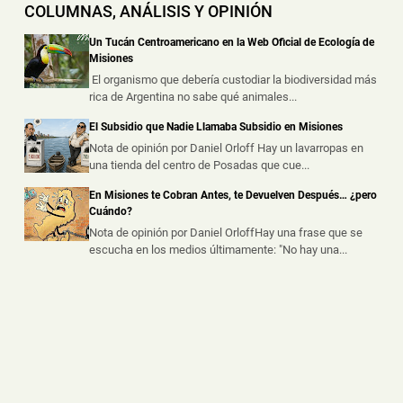
COLUMNAS, ANÁLISIS Y OPINIÓN
📅 4 ago 2026
Una vivienda fue destruida por un incendio durante la
Un Tucán Centroamericano en la Web Oficial de Ecología de
madrugada de este martes s...
Misiones
El organismo que debería custodiar la biodiversidad más
rica de Argentina no sabe qué animales...
Hallaron un Auto Despistado sobre la Ruta 14 y
Descubrieron que Había sido Robado en Buenos
El Subsidio que Nadie Llamaba Subsidio en Misiones
Aires
Nota de opinión por Daniel Orloff Hay un lavarropas en
📅 3 ago 2026
una tienda del centro de Posadas que cue...
La Policía de Misiones secuestró un automóvil que
había sido abandonado tras un ...
En Misiones te Cobran Antes, te Devuelven Después… ¿pero
Cuándo?
Nota de opinión por Daniel OrloffHay una frase que se
escucha en los medios últimamente: "No hay una...