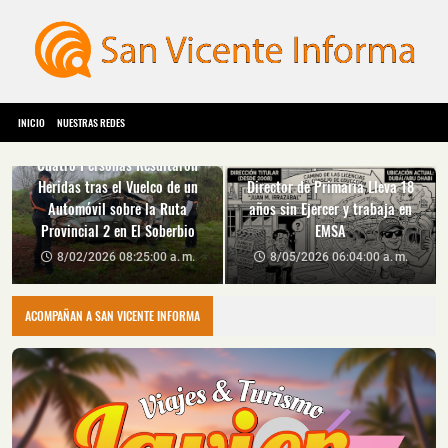
INICIO
NUESTRAS REDES
Cuatro Personas Resultaron
Heridas tras el Vuelco de un
Director de Primaria Lleva 18
Automóvil sobre la Ruta
años sin Ejercer y trabaja en
Provincial 2 en El Soberbio
EMSA
8/02/2026 08:25:00 a. m.
8/05/2026 06:04:00 a. m.
ACOMPAÑAN A SAN VICENTE INFORMA