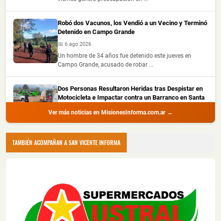
Robó dos Vacunos, los Vendió a un Vecino y Terminó
Detenido en Campo Grande
📅 6 ago 2026
Un hombre de 34 años fue detenido este jueves en
Campo Grande, acusado de robar ...
Dos Personas Resultaron Heridas tras Despistar en
Motocicleta e Impactar contra un Barranco en Santa
Ana
Ver más noticias en MisionesInforma.com.ar →
📅 6 ago 2026
Dos personas resultaron heridas este jueves por la tarde
luego de que la motocic...
TAMBIÉN ACOMPAÑAN A SAN VICENTE INFORMA
Se le Salió una Rueda en Plena Ruta Nacional 12 y
Terminó Despistando en Posadas
📅 6 ago 2026
Un automóvil protagonizó un despiste este jueves al
mediodía sobre la Ruta Nacio...