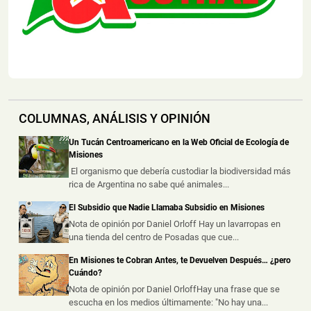
Policías Encubiertos Capturaron a dos Dealers con
Cocaína y Marihuana Dosificadas en un Barrio de
Puerto Iguazú
📅 6 ago 2026
Dos presuntos dealers fueron demorados durante
procedimientos realizados por la ...
Chocó a una Moto en Posadas, dejó dos Heridos y
COLUMNAS, ANÁLISIS Y OPINIÓN
Escapó del Lugar
Un Tucán Centroamericano en la Web Oficial de Ecología de
📅 6 ago 2026
Misiones
Dos personas resultaron heridas luego de que un
El organismo que debería custodiar la biodiversidad más
automóvil embistiera a una motoc...
rica de Argentina no sabe qué animales...
Creyó que Había Apagado un Cigarrillo y su Casa
El Subsidio que Nadie Llamaba Subsidio en Misiones
Terminó Consumida por el Fuego
Nota de opinión por Daniel Orloff Hay un lavarropas en
una tienda del centro de Posadas que cue...
📅 6 ago 2026
Una vivienda fue consumida por un incendio durante la
En Misiones te Cobran Antes, te Devuelven Después… ¿pero
madrugada de este jueves e...
Cuándo?
Nota de opinión por Daniel OrloffHay una frase que se
escucha en los medios últimamente: "No hay una...