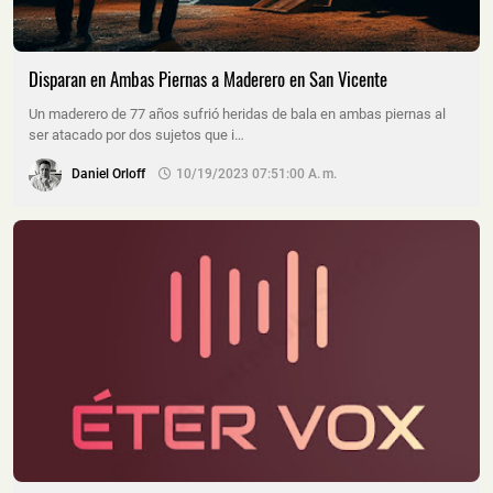
Disparan en Ambas Piernas a Maderero en San Vicente
Un maderero de 77 años sufrió heridas de bala en ambas piernas al
ser atacado por dos sujetos que i…
Daniel Orloff
10/19/2023 07:51:00 A. M.