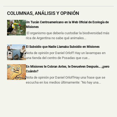
Policías Encubiertos Capturaron a dos Dealers con
COLUMNAS, ANÁLISIS Y OPINIÓN
Cocaína y Marihuana Dosificadas en un Barrio de
Puerto Iguazú
Un Tucán Centroamericano en la Web Oficial de Ecología de
📅 6 ago 2026
Misiones
Dos presuntos dealers fueron demorados durante
El organismo que debería custodiar la biodiversidad más
procedimientos realizados por la ...
rica de Argentina no sabe qué animales...
El Subsidio que Nadie Llamaba Subsidio en Misiones
Chocó a una Moto en Posadas, dejó dos Heridos y
Escapó del Lugar
Nota de opinión por Daniel Orloff Hay un lavarropas en
una tienda del centro de Posadas que cue...
📅 6 ago 2026
Dos personas resultaron heridas luego de que un
En Misiones te Cobran Antes, te Devuelven Después… ¿pero
automóvil embistiera a una motoc...
Cuándo?
Nota de opinión por Daniel OrloffHay una frase que se
escucha en los medios últimamente: "No hay una...