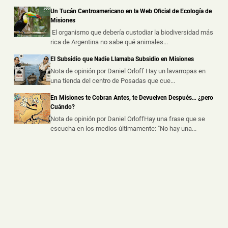
Nacional 14 en Oberá
Un Tucán Centroamericano en la Web Oficial de Ecología de
📅 9 ago 2026
Misiones
Un joven de 20 años resultó con lesiones leves tras
El organismo que debería custodiar la biodiversidad más
despistar y volcar con su au...
rica de Argentina no sabe qué animales...
El Subsidio que Nadie Llamaba Subsidio en Misiones
Un Adolescente resultó Lesionado tras Chocar con
una Camioneta en Leandro N. Alem
Nota de opinión por Daniel Orloff Hay un lavarropas en
una tienda del centro de Posadas que cue...
📅 9 ago 2026
Un adolescente de 15 años resultó lesionado este
En Misiones te Cobran Antes, te Devuelven Después… ¿pero
sábado por la noche tras protag...
Cuándo?
Nota de opinión por Daniel OrloffHay una frase que se
escucha en los medios últimamente: "No hay una...