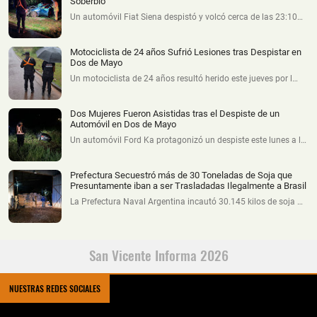
Soberbio
Un automóvil Fiat Siena despistó y volcó cerca de las 23:10…
Motociclista de 24 años Sufrió Lesiones tras Despistar en
Dos de Mayo
Un motociclista de 24 años resultó herido este jueves por l…
Dos Mujeres Fueron Asistidas tras el Despiste de un
Automóvil en Dos de Mayo
Un automóvil Ford Ka protagonizó un despiste este lunes a l…
Prefectura Secuestró más de 30 Toneladas de Soja que
Presuntamente iban a ser Trasladadas Ilegalmente a Brasil
La Prefectura Naval Argentina incautó 30.145 kilos de soja …
San Vicente Informa 2026
NUESTRAS REDES SOCIALES