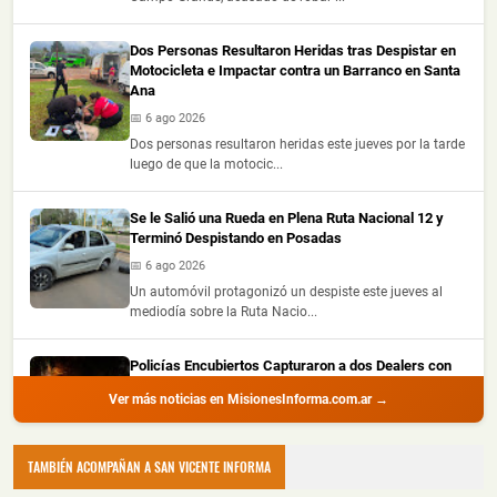
Dos Personas Resultaron Heridas tras Despistar en
Motocicleta e Impactar contra un Barranco en Santa
Ana
📅 6 ago 2026
Dos personas resultaron heridas este jueves por la tarde
luego de que la motocic...
Se le Salió una Rueda en Plena Ruta Nacional 12 y
Terminó Despistando en Posadas
📅 6 ago 2026
Un automóvil protagonizó un despiste este jueves al
mediodía sobre la Ruta Nacio...
Policías Encubiertos Capturaron a dos Dealers con
Cocaína y Marihuana Dosificadas en un Barrio de
Ver más noticias en MisionesInforma.com.ar →
Puerto Iguazú
📅 6 ago 2026
Dos presuntos dealers fueron demorados durante
TAMBIÉN ACOMPAÑAN A SAN VICENTE INFORMA
procedimientos realizados por la ...