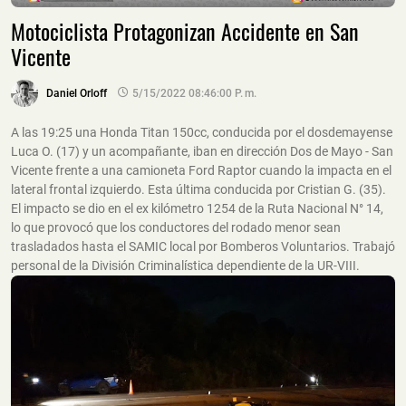
Motociclista Protagonizan Accidente en San
Vicente
Daniel Orloff
5/15/2022 08:46:00 P. M.
A las 19:25 una Honda Titan 150cc, conducida por el dosdemayense
Luca O. (17) y un acompañante, iban en dirección Dos de Mayo - San
Vicente frente a una camioneta Ford Raptor cuando la impacta en el
lateral frontal izquierdo. Esta última conducida por Cristian G. (35).
El impacto se dio en el ex kilómetro 1254 de la Ruta Nacional N° 14,
lo que provocó que los conductores del rodado menor sean
trasladados hasta el SAMIC local por Bomberos Voluntarios. Trabajó
personal de la División Criminalística dependiente de la UR-VIII.