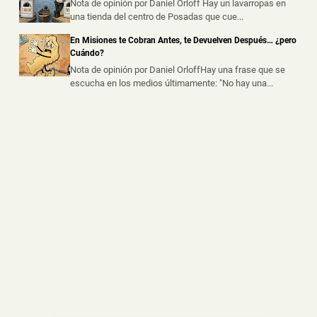
dejó a un Trabajador Gravemente Herido
Nota de opinión por Daniel Orloff Hay un lavarropas en
una tienda del centro de Posadas que cue...
📅 5 ago 2026
Un trabajador sufrió graves lesiones tras caer desde
En Misiones te Cobran Antes, te Devuelven Después… ¿pero
varios metros de altura mie...
Cuándo?
Nota de opinión por Daniel OrloffHay una frase que se
escucha en los medios últimamente: "No hay una...