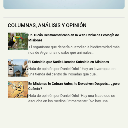
punto de comercializa...
Las Cámaras del 911 Permitieron Detener a un
Sospechoso por un Asalto a Mano Armada en
COLUMNAS, ANÁLISIS Y OPINIÓN
Colonia Victoria
📅 8 ago 2026
Un Tucán Centroamericano en la Web Oficial de Ecología de
Las cámaras del CIO 911 fueron claves para avanzar en
Misiones
la investigación de un asa...
El organismo que debería custodiar la biodiversidad más
rica de Argentina no sabe qué animales...
Escapó de la Policía y Abandonó una Mochila con
El Subsidio que Nadie Llamaba Subsidio en Misiones
Marihuana Valuada en un Millón de Pesos
Nota de opinión por Daniel Orloff Hay un lavarropas en
📅 8 ago 2026
una tienda del centro de Posadas que cue...
Un presunto intercambio de droga fue frustrado durante
un operativo policial rea...
En Misiones te Cobran Antes, te Devuelven Después… ¿pero
Cuándo?
Nota de opinión por Daniel OrloffHay una frase que se
escucha en los medios últimamente: "No hay una...