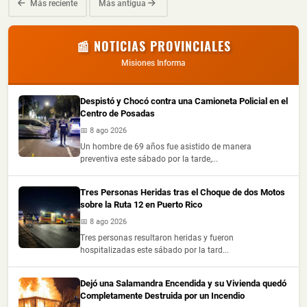
Más reciente
Más antigua
📰 NOTICIAS PROVINCIALES
Misiones Informa
Despistó y Chocó contra una Camioneta Policial en el
Centro de Posadas
📅 8 ago 2026
Un hombre de 69 años fue asistido de manera
preventiva este sábado por la tarde,...
Tres Personas Heridas tras el Choque de dos Motos
sobre la Ruta 12 en Puerto Rico
📅 8 ago 2026
Tres personas resultaron heridas y fueron
hospitalizadas este sábado por la tard...
Dejó una Salamandra Encendida y su Vivienda quedó
Completamente Destruida por un Incendio