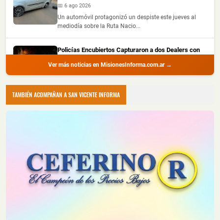
📅 6 ago 2026
Un automóvil protagonizó un despiste este jueves al
mediodía sobre la Ruta Nacio...
Policías Encubiertos Capturaron a dos Dealers con
Cocaína y Marihuana Dosificadas en un Barrio de
Ver más noticias en MisionesInforma.com.ar →
Puerto Iguazú
📅 6 ago 2026
Dos presuntos dealers fueron demorados durante
TAMBIÉN ACOMPAÑAN A SAN VICENTE INFORMA
procedimientos realizados por la ...
Chocó a una Moto en Posadas, dejó dos Heridos y
Escapó del Lugar
📅 6 ago 2026
Dos personas resultaron heridas luego de que un
automóvil embistiera a una motoc...
Creyó que Había Apagado un Cigarrillo y su Casa
Terminó Consumida por el Fuego
📅 6 ago 2026