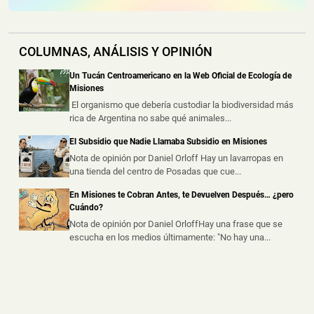
Una vivienda fue consumida por un incendio durante la
madrugada de este jueves e...
COLUMNAS, ANÁLISIS Y OPINIÓN
Dos Motociclistas Resultaron Heridos tras un
Choque en una Transitada Avenida de Posadas
Un Tucán Centroamericano en la Web Oficial de Ecología de
📅 5 ago 2026
Misiones
Dos motociclistas resultaron heridos este miércoles por
El organismo que debería custodiar la biodiversidad más
la tarde tras protagoniz...
rica de Argentina no sabe qué animales...
El Subsidio que Nadie Llamaba Subsidio en Misiones
Un Accidente Laboral Durante la Poda de un Árbol
dejó a un Trabajador Gravemente Herido
Nota de opinión por Daniel Orloff Hay un lavarropas en
una tienda del centro de Posadas que cue...
📅 5 ago 2026
Un trabajador sufrió graves lesiones tras caer desde
En Misiones te Cobran Antes, te Devuelven Después… ¿pero
varios metros de altura mie...
Cuándo?
Nota de opinión por Daniel OrloffHay una frase que se
escucha en los medios últimamente: "No hay una...