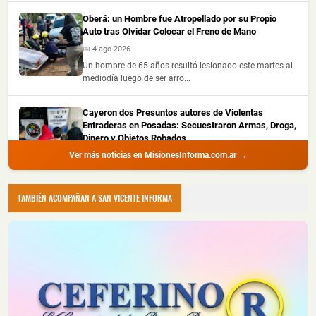
Oberá: un Hombre fue Atropellado por su Propio
Auto tras Olvidar Colocar el Freno de Mano
📅 4 ago 2026
Un hombre de 65 años resultó lesionado este martes al
mediodía luego de ser arro...
Cayeron dos Presuntos autores de Violentas
Entraderas en Posadas: Secuestraron Armas, Droga,
Dinero y Objetos Robados
Ver más noticias en MisionesInforma.com.ar →
📅 4 ago 2026
La Policía de Misiones detuvo a dos hombres con
amplio prontuario durante un all...
TAMBIÉN ACOMPAÑAN A SAN VICENTE INFORMA
Recuperaron Herramientas Robadas y Detuvieron a
un Joven en Oberá
📅 4 ago 2026
La Policía de Misiones recuperó una hidrolavadora y
una motoguadaña que habían s...
Montecarlo: Controlaron un Principio de Incendio en