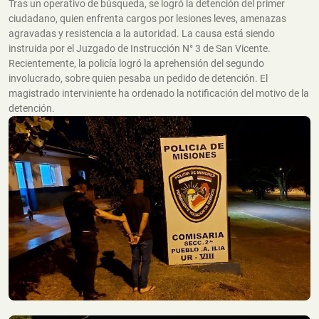
Tras un operativo de búsqueda, se logró la detención del primer
ciudadano, quien enfrenta cargos por lesiones leves, amenazas
agravadas y resistencia a la autoridad. La causa está siendo
instruida por el Juzgado de Instrucción N° 3 de San Vicente.
Recientemente, la policía logró la aprehensión del segundo
involucrado, sobre quien pesaba un pedido de detención. El
magistrado interviniente ha ordenado la notificación del motivo de la
detención.