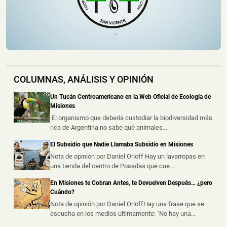
un Camión sobre la Ruta Nacional 12
📅 4 ago 2026
Un camión sufrió un principio de incendio durante la
noche del lunes sobre la Ru...
Un Incendio Destruyó una Vivienda en Posadas: una
Pareja Logró Salir a Tiempo y no Hubo Heridos
COLUMNAS, ANÁLISIS Y OPINIÓN
📅 4 ago 2026
Una vivienda fue destruida por un incendio durante la
Un Tucán Centroamericano en la Web Oficial de Ecología de
madrugada de este martes s...
Misiones
El organismo que debería custodiar la biodiversidad más
rica de Argentina no sabe qué animales...
Hallaron un Auto Despistado sobre la Ruta 14 y
Descubrieron que Había sido Robado en Buenos
El Subsidio que Nadie Llamaba Subsidio en Misiones
Aires
Nota de opinión por Daniel Orloff Hay un lavarropas en
📅 3 ago 2026
una tienda del centro de Posadas que cue...
La Policía de Misiones secuestró un automóvil que
había sido abandonado tras un ...
En Misiones te Cobran Antes, te Devuelven Después… ¿pero
Cuándo?
Nota de opinión por Daniel OrloffHay una frase que se
escucha en los medios últimamente: "No hay una...