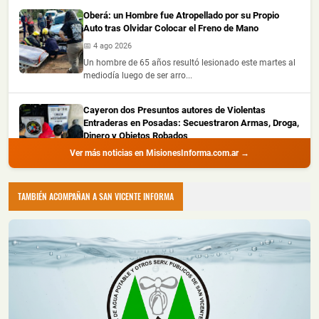
Oberá: un Hombre fue Atropellado por su Propio
Auto tras Olvidar Colocar el Freno de Mano
📅 4 ago 2026
Un hombre de 65 años resultó lesionado este martes al
mediodía luego de ser arro...
Cayeron dos Presuntos autores de Violentas
Entraderas en Posadas: Secuestraron Armas, Droga,
Dinero y Objetos Robados
Ver más noticias en MisionesInforma.com.ar →
📅 4 ago 2026
La Policía de Misiones detuvo a dos hombres con
amplio prontuario durante un all...
TAMBIÉN ACOMPAÑAN A SAN VICENTE INFORMA
Recuperaron Herramientas Robadas y Detuvieron a
un Joven en Oberá
📅 4 ago 2026
La Policía de Misiones recuperó una hidrolavadora y
una motoguadaña que habían s...
Montecarlo: Controlaron un Principio de Incendio en