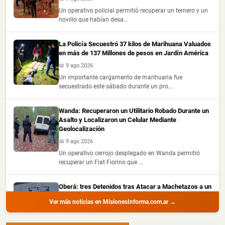
Un operativo policial permitió recuperar un ternero y un
novillo que habían desa...
La Policía Secuestró 37 kilos de Marihuana Valuados
en más de 137 Millones de pesos en Jardín América
📅 9 ago 2026
Un importante cargamento de marihuana fue
secuestrado este sábado durante un pro...
Wanda: Recuperaron un Utilitario Robado Durante un
Asalto y Localizaron un Celular Mediante
Geolocalización
📅 9 ago 2026
Un operativo cerrojo desplegado en Wanda permitió
recuperar un Fiat Fiorino que ...
Oberá: tres Detenidos tras Atacar a Machetazos a un
Hombre durante una Ronda de Tragos
Ver más noticias en MisionesInforma.com.ar →
📅 9 ago 2026
Tres hombres fueron detenidos en Oberá, acusados de