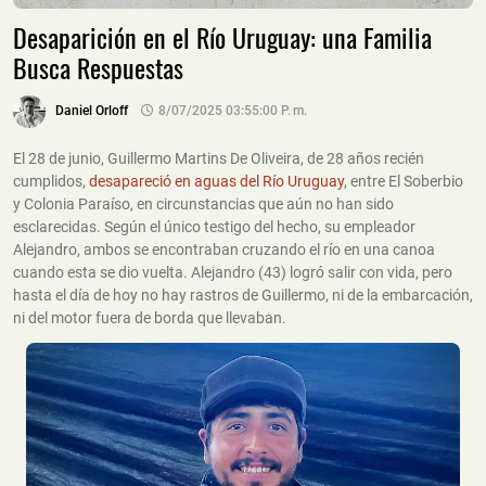
Desaparición en el Río Uruguay: una Familia
Busca Respuestas
Daniel Orloff
8/07/2025 03:55:00 P. M.
El 28 de junio, Guillermo Martins De Oliveira, de 28 años recién
cumplidos,
desapareció en aguas del Río Uruguay
, entre El Soberbio
y Colonia Paraíso, en circunstancias que aún no han sido
esclarecidas. Según el único testigo del hecho, su empleador
Alejandro, ambos se encontraban cruzando el río en una canoa
cuando esta se dio vuelta. Alejandro (43) logró salir con vida, pero
hasta el día de hoy no hay rastros de Guillermo, ni de la embarcación,
ni del motor fuera de borda que llevaban.