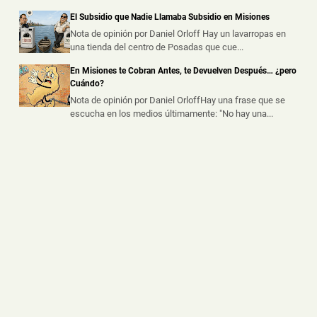
El Subsidio que Nadie Llamaba Subsidio en Misiones
Un Adolescente resultó Lesionado tras Chocar con
una Camioneta en Leandro N. Alem
Nota de opinión por Daniel Orloff Hay un lavarropas en
una tienda del centro de Posadas que cue...
📅 9 ago 2026
Un adolescente de 15 años resultó lesionado este
En Misiones te Cobran Antes, te Devuelven Después… ¿pero
sábado por la noche tras protag...
Cuándo?
Nota de opinión por Daniel OrloffHay una frase que se
escucha en los medios últimamente: "No hay una...