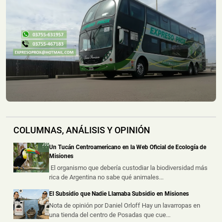
📅 4 ago 2026
La Policía de Misiones recuperó una hidrolavadora y
una motoguadaña que habían s...
Montecarlo: Controlaron un Principio de Incendio en
un Camión sobre la Ruta Nacional 12
📅 4 ago 2026
Un camión sufrió un principio de incendio durante la
noche del lunes sobre la Ru...
Un Incendio Destruyó una Vivienda en Posadas: una
Pareja Logró Salir a Tiempo y no Hubo Heridos
COLUMNAS, ANÁLISIS Y OPINIÓN
📅 4 ago 2026
Una vivienda fue destruida por un incendio durante la
Un Tucán Centroamericano en la Web Oficial de Ecología de
madrugada de este martes s...
Misiones
El organismo que debería custodiar la biodiversidad más
rica de Argentina no sabe qué animales...
Hallaron un Auto Despistado sobre la Ruta 14 y
Descubrieron que Había sido Robado en Buenos
El Subsidio que Nadie Llamaba Subsidio en Misiones
Aires
Nota de opinión por Daniel Orloff Hay un lavarropas en
📅 3 ago 2026
una tienda del centro de Posadas que cue...
La Policía de Misiones secuestró un automóvil que