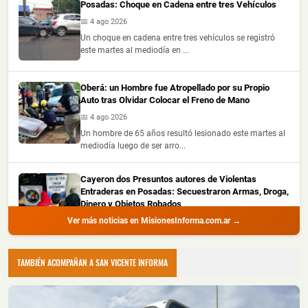
Posadas: Choque en Cadena entre tres Vehículos
📅 4 ago 2026
Un choque en cadena entre tres vehículos se registró
este martes al mediodía en ...
Oberá: un Hombre fue Atropellado por su Propio
Auto tras Olvidar Colocar el Freno de Mano
📅 4 ago 2026
Un hombre de 65 años resultó lesionado este martes al
mediodía luego de ser arro...
Cayeron dos Presuntos autores de Violentas
Entraderas en Posadas: Secuestraron Armas, Droga,
Dinero y Objetos Robados
Ver más noticias en MisionesInforma.com.ar →
📅 4 ago 2026
La Policía de Misiones detuvo a dos hombres con
amplio prontuario durante un all...
TAMBIÉN ACOMPAÑAN A SAN VICENTE INFORMA
Recuperaron Herramientas Robadas y Detuvieron a
un Joven en Oberá