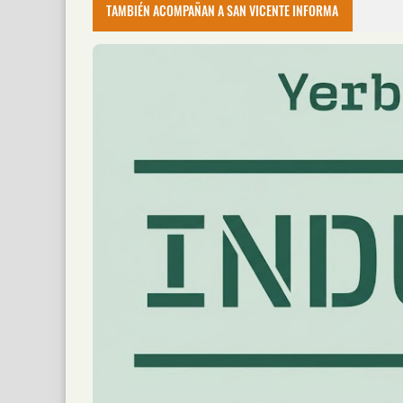
TAMBIÉN ACOMPAÑAN A SAN VICENTE INFORMA
Un siniestro vial ocurrido este viernes por l
Desarticularon un Presunto Narcoqui
📅 8 ago 2026
La Policía desarticuló el viernes por la tard
Las Cámaras del 911 Permitieron Det
Victoria
📅 8 ago 2026
Las cámaras del CIO 911 fueron claves para 
Escapó de la Policía y Abandonó una
📅 8 ago 2026
Un presunto intercambio de droga fue frustra