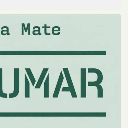
a noche en Oberá dejó como saldo ún...
osco en Posadas y Demoraron a Cuatro Personas
e un presunto punto de comercializa...
ener a un Sospechoso por un Asalto a Mano Armada en Colonia
avanzar en la investigación de un asa...
 Mochila con Marihuana Valuada en un Millón de Pesos
do durante un operativo policial rea...