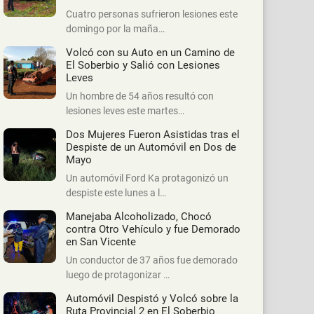
Cuatro personas sufrieron lesiones este
domingo por la maña…
Volcó con su Auto en un Camino de
El Soberbio y Salió con Lesiones
Leves
Un hombre de 54 años resultó con
lesiones leves este martes…
Dos Mujeres Fueron Asistidas tras el
Despiste de un Automóvil en Dos de
Mayo
Un automóvil Ford Ka protagonizó un
despiste este lunes a l…
Manejaba Alcoholizado, Chocó
contra Otro Vehículo y fue Demorado
en San Vicente
Un conductor de 37 años fue demorado
luego de protagonizar …
Automóvil Despistó y Volcó sobre la
Ruta Provincial 2 en El Soberbio