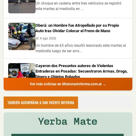
Un choque en cadena entre tres vehículos se registró
este martes al mediodía en ...
Oberá: un Hombre fue Atropellado por su Propio
Auto tras Olvidar Colocar el Freno de Mano
📅 4 ago 2026
Un hombre de 65 años resultó lesionado este martes al
mediodía luego de ser arro...
Cayeron dos Presuntos autores de Violentas
Entraderas en Posadas: Secuestraron Armas, Droga,
Dinero y Objetos Robados
Ver más noticias en MisionesInforma.com.ar →
📅 4 ago 2026
La Policía de Misiones detuvo a dos hombres con
amplio prontuario durante un all...
TAMBIÉN ACOMPAÑAN A SAN VICENTE INFORMA
Recuperaron Herramientas Robadas y Detuvieron a
un Joven en Oberá
📅 4 ago 2026
La Policía de Misiones recuperó una hidrolavadora y