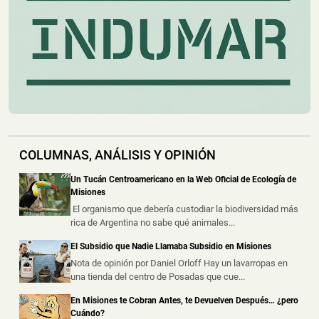
una motoguadaña que habían s...
Montecarlo: Controlaron un Principio de Incendio en
un Camión sobre la Ruta Nacional 12
📅 4 ago 2026
Un camión sufrió un principio de incendio durante la
noche del lunes sobre la Ru...
Un Incendio Destruyó una Vivienda en Posadas: una
Pareja Logró Salir a Tiempo y no Hubo Heridos
COLUMNAS, ANÁLISIS Y OPINIÓN
📅 4 ago 2026
Una vivienda fue destruida por un incendio durante la
Un Tucán Centroamericano en la Web Oficial de Ecología de
madrugada de este martes s...
Misiones
El organismo que debería custodiar la biodiversidad más
rica de Argentina no sabe qué animales...
Hallaron un Auto Despistado sobre la Ruta 14 y
Descubrieron que Había sido Robado en Buenos
El Subsidio que Nadie Llamaba Subsidio en Misiones
Aires
Nota de opinión por Daniel Orloff Hay un lavarropas en
📅 3 ago 2026
una tienda del centro de Posadas que cue...
La Policía de Misiones secuestró un automóvil que
había sido abandonado tras un ...
En Misiones te Cobran Antes, te Devuelven Después… ¿pero
Cuándo?