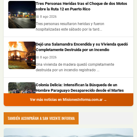
Tres Personas Heridas tras el Choque de dos Motos
sobre la Ruta 12 en Puerto Rico
📅 8 ago 2026
Tres personas resultaron heridas y fueron
hospitalizadas este sábado por la tard...
Dejó una Salamandra Encendida y su Vivienda quedó
Completamente Destruida por un Incendio
📅 8 ago 2026
Una vivienda de madera quedó completamente
destruida por un incendio registrado ...
Colonia Delicia: Intensifican la Búsqueda de un
Hombre Paraguayo Desaparecido desde el Martes
📅 8 ago 2026
Ver más noticias en MisionesInforma.com.ar →
La Policía de Misiones lleva adelante un amplio
operativo para localizar a Oscar...
TAMBIÉN ACOMPAÑAN A SAN VICENTE INFORMA
Choque Entre dos Autos en Oberá dejó Daños
Materiales y no Hubo Heridos