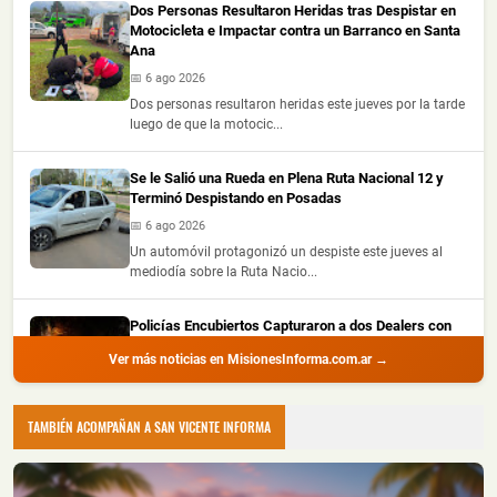
Dos Personas Resultaron Heridas tras Despistar en
Motocicleta e Impactar contra un Barranco en Santa
Ana
📅 6 ago 2026
Dos personas resultaron heridas este jueves por la tarde
luego de que la motocic...
Se le Salió una Rueda en Plena Ruta Nacional 12 y
Terminó Despistando en Posadas
📅 6 ago 2026
Un automóvil protagonizó un despiste este jueves al
mediodía sobre la Ruta Nacio...
Policías Encubiertos Capturaron a dos Dealers con
Cocaína y Marihuana Dosificadas en un Barrio de
Ver más noticias en MisionesInforma.com.ar →
Puerto Iguazú
📅 6 ago 2026
Dos presuntos dealers fueron demorados durante
TAMBIÉN ACOMPAÑAN A SAN VICENTE INFORMA
procedimientos realizados por la ...
Chocó a una Moto en Posadas, dejó dos Heridos y