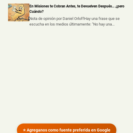
Un trabajador sufrió graves lesiones tras caer desde
En Misiones te Cobran Antes, te Devuelven Después… ¿pero
varios metros de altura mie...
Cuándo?
Nota de opinión por Daniel OrloffHay una frase que se
escucha en los medios últimamente: "No hay una...
⭐ Agreganos como fuente preferida en Google