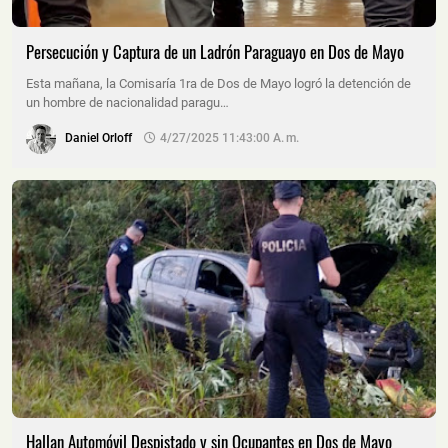
Persecución y Captura de un Ladrón Paraguayo en Dos de Mayo
Esta mañana, la Comisaría 1ra de Dos de Mayo logró la detención de
un hombre de nacionalidad paragu…
Daniel Orloff
4/27/2025 11:43:00 A. M.
Hallan Automóvil Despistado y sin Ocupantes en Dos de Mayo