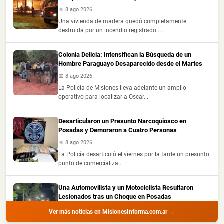
📅 8 ago 2026
Una vivienda de madera quedó completamente
destruida por un incendio registrado ...
Colonia Delicia: Intensifican la Búsqueda de un
Hombre Paraguayo Desaparecido desde el Martes
📅 8 ago 2026
La Policía de Misiones lleva adelante un amplio
operativo para localizar a Oscar...
Desarticularon un Presunto Narcoquiosco en
Posadas y Demoraron a Cuatro Personas
📅 8 ago 2026
La Policía desarticuló el viernes por la tarde un presunto
punto de comercializa...
Una Automovilista y un Motociclista Resultaron
Lesionados tras un Choque en Posadas
📅 8 ago 2026
Ver más noticias en MisionesInforma.com.ar →
Una mujer de 45 años y un hombre de 41 resultaron