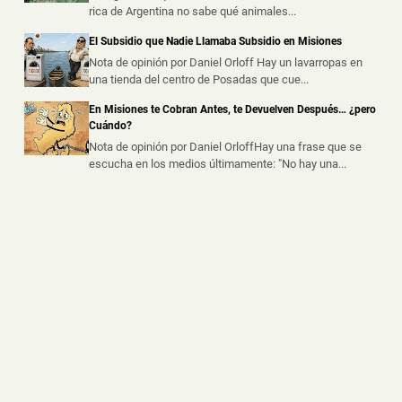
Bomberos Evitaron que un Incendio se Propagara a
rica de Argentina no sabe qué animales...
otras Viviendas en Posadas
El Subsidio que Nadie Llamaba Subsidio en Misiones
📅 7 ago 2026
Nota de opinión por Daniel Orloff Hay un lavarropas en
Un incendio registrado durante la mañana de este
una tienda del centro de Posadas que cue...
viernes generó preocupación en ...
En Misiones te Cobran Antes, te Devuelven Después… ¿pero
Cuándo?
Nota de opinión por Daniel OrloffHay una frase que se
escucha en los medios últimamente: "No hay una...