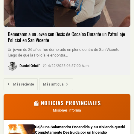
Demoraron a un Joven con Dosis de Cocaína Durante un Patrullaje
Policial en San Vicente
Un joven de 26 años fue demorado en pleno centro de San Vicente
luego de que la Policía le encontra…
Daniel Orloff
4/22/2025 06:37:00 A. M.
Más reciente
Más antigua
📰 NOTICIAS PROVINCIALES
Misiones Informa
Dejó una Salamandra Encendida y su Vivienda quedó
Completamente Destruida por un Incendio