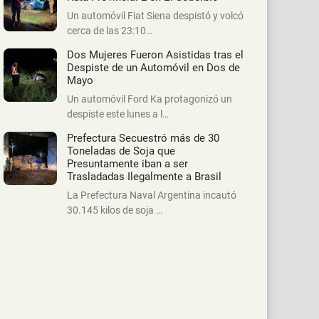
Un automóvil Fiat Siena despistó y volcó
cerca de las 23:10…
Dos Mujeres Fueron Asistidas tras el
Despiste de un Automóvil en Dos de
Mayo
Un automóvil Ford Ka protagonizó un
despiste este lunes a l…
Prefectura Secuestró más de 30
Toneladas de Soja que
Presuntamente iban a ser
Trasladadas Ilegalmente a Brasil
La Prefectura Naval Argentina incautó
30.145 kilos de soja …