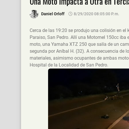
Una Moto Impacta a Otra en Terci
Daniel Orloff
8/29/2020 08:05:00 P. M.
Cerca de las 19:20 se produjo una colisión en el
Paraiso, San Pedro. Allí una Motomel 150cc iba 
moto, una Yamaha XTZ 250 que salía de un camino
segunda por Aníbal H. (32). A consecuencia de l
materiales, asimismo ocupantes de ambas motoci
Hospital de la Localidad de San Pedro.