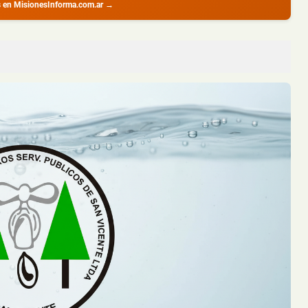
s en MisionesInforma.com.ar →
 Nacional 12 y Terminó Despistando en Posadas
ueves al mediodía sobre la Ruta Nacio...
s Dealers con Cocaína y Marihuana Dosificadas en un Barrio de
nte procedimientos realizados por la ...
s Heridos y Escapó del Lugar
e un automóvil embistiera a una motoc...
lo y su Casa Terminó Consumida por el Fuego