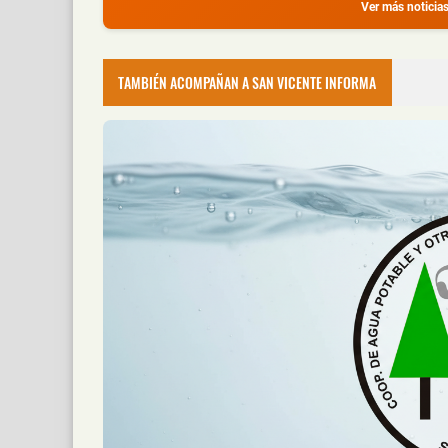
Ver más noticia
Se le Salió una Rueda en Plena Ruta
📅 6 ago 2026
TAMBIÉN ACOMPAÑAN A SAN VICENTE INFORMA
Un automóvil protagonizó un despiste este j
Policías Encubiertos Capturaron a do
Puerto Iguazú
📅 6 ago 2026
Dos presuntos dealers fueron demorados dura
Chocó a una Moto en Posadas, dejó do
📅 6 ago 2026
Dos personas resultaron heridas luego de qu
Creyó que Había Apagado un Cigarril
📅 6 ago 2026