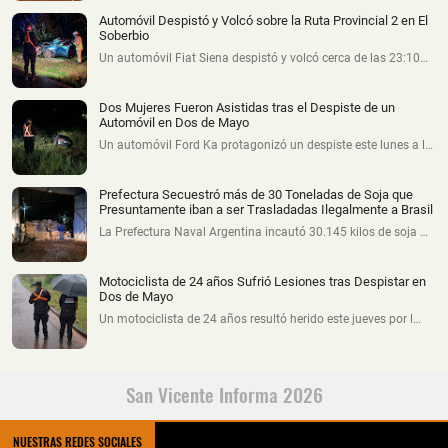
Automóvil Despistó y Volcó sobre la Ruta Provincial 2 en El
Soberbio
Un automóvil Fiat Siena despistó y volcó cerca de las 23:10…
Dos Mujeres Fueron Asistidas tras el Despiste de un
Automóvil en Dos de Mayo
Un automóvil Ford Ka protagonizó un despiste este lunes a l…
Prefectura Secuestró más de 30 Toneladas de Soja que
Presuntamente iban a ser Trasladadas Ilegalmente a Brasil
La Prefectura Naval Argentina incautó 30.145 kilos de soja …
Motociclista de 24 años Sufrió Lesiones tras Despistar en
Dos de Mayo
Un motociclista de 24 años resultó herido este jueves por l…
San Vicente Informa 2026
NUESTRAS REDES SOCIALES