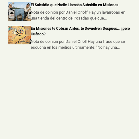
El Subsidio que Nadie Llamaba Subsidio en Misiones
Un Accidente Laboral Durante la Poda de un Árbol
dejó a un Trabajador Gravemente Herido
Nota de opinión por Daniel Orloff Hay un lavarropas en
una tienda del centro de Posadas que cue...
📅 5 ago 2026
Un trabajador sufrió graves lesiones tras caer desde
En Misiones te Cobran Antes, te Devuelven Después… ¿pero
varios metros de altura mie...
Cuándo?
Nota de opinión por Daniel OrloffHay una frase que se
escucha en los medios últimamente: "No hay una...