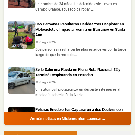
Un hombre de 34 años fue detenido este jueves en
Campo Grande, acusado de robar ...
Dos Personas Resultaron Heridas tras Despistar en
Motocicleta e Impactar contra un Barranco en Santa
Ana
📅 6 ago 2026
Dos personas resultaron heridas este jueves por la tarde
luego de que la motocic...
Se le Salió una Rueda en Plena Ruta Nacional 12 y
Terminó Despistando en Posadas
📅 6 ago 2026
Un automóvil protagonizó un despiste este jueves al
mediodía sobre la Ruta Nacio...
Policías Encubiertos Capturaron a dos Dealers con
Cocaína y Marihuana Dosificadas en un Barrio de
Ver más noticias en MisionesInforma.com.ar →
Puerto Iguazú
📅 6 ago 2026
Dos presuntos dealers fueron demorados durante