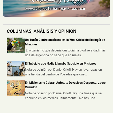
📅 8 ago 2026
Una mujer de 45 años y un hombre de 41 resultaron
lesionados este viernes por la...
Recargaba Combustible en la Banquina, fue
COLUMNAS, ANÁLISIS Y OPINIÓN
Embestido y Sufrió Graves Quemaduras
📅 7 ago 2026
Un Tucán Centroamericano en la Web Oficial de Ecología de
Un hombre sufrió quemaduras de consideración este
Misiones
viernes al mediodía, tras ser ...
El organismo que debería custodiar la biodiversidad más
rica de Argentina no sabe qué animales...
Robaron Equipos Esenciales para la Navegación en el
El Subsidio que Nadie Llamaba Subsidio en Misiones
Aeropuerto de Posadas
Nota de opinión por Daniel Orloff Hay un lavarropas en
📅 7 ago 2026
una tienda del centro de Posadas que cue...
Un importante hecho de inseguridad fue detectado en el
Aeropuerto Internacional ...
En Misiones te Cobran Antes, te Devuelven Después… ¿pero
Cuándo?
Nota de opinión por Daniel OrloffHay una frase que se
escucha en los medios últimamente: "No hay una...