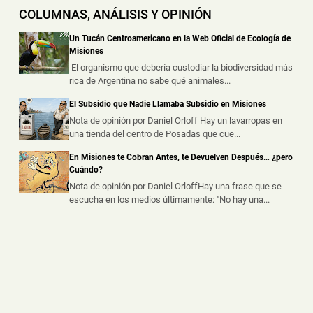
COLUMNAS, ANÁLISIS Y OPINIÓN
Dos Motociclistas Resultaron Heridos tras un
Choque en una Transitada Avenida de Posadas
Un Tucán Centroamericano en la Web Oficial de Ecología de
📅 5 ago 2026
Misiones
Dos motociclistas resultaron heridos este miércoles por
El organismo que debería custodiar la biodiversidad más
la tarde tras protagoniz...
rica de Argentina no sabe qué animales...
El Subsidio que Nadie Llamaba Subsidio en Misiones
Un Accidente Laboral Durante la Poda de un Árbol
dejó a un Trabajador Gravemente Herido
Nota de opinión por Daniel Orloff Hay un lavarropas en
una tienda del centro de Posadas que cue...
📅 5 ago 2026
Un trabajador sufrió graves lesiones tras caer desde
En Misiones te Cobran Antes, te Devuelven Después… ¿pero
varios metros de altura mie...
Cuándo?
Nota de opinión por Daniel OrloffHay una frase que se
escucha en los medios últimamente: "No hay una...