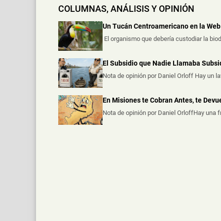
COLUMNAS, ANÁLISIS Y OPINIÓN
Un Tucán Centroamericano en la Web 
El organismo que debería custodiar la biod
El Subsidio que Nadie Llamaba Subsi
Nota de opinión por Daniel Orloff Hay un l
En Misiones te Cobran Antes, te Dev
Nota de opinión por Daniel OrloffHay una 