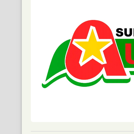
Montecarlo: Controlaron un Principio
📅 4 ago 2026
Un camión sufrió un principio de incendio dur
Un Incendio Destruyó una Vivienda en
📅 4 ago 2026
Una vivienda fue destruida por un incendio 
Hallaron un Auto Despistado sobre la
📅 3 ago 2026
La Policía de Misiones secuestró un automóv