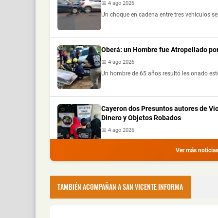
📅 4 ago 2026
Un choque en cadena entre tres vehículos se 
Oberá: un Hombre fue Atropellado por
📅 4 ago 2026
Un hombre de 65 años resultó lesionado este
Cayeron dos Presuntos autores de Vi
Dinero y Objetos Robados
📅 4 ago 2026
La Policía de Misiones detuvo a dos hombres
Ver más noticia
Recuperaron Herramientas Robadas y
📅 4 ago 2026
TAMBIÉN ACOMPAÑAN A SAN VICENTE INFORMA
La Policía de Misiones recuperó una hidrol