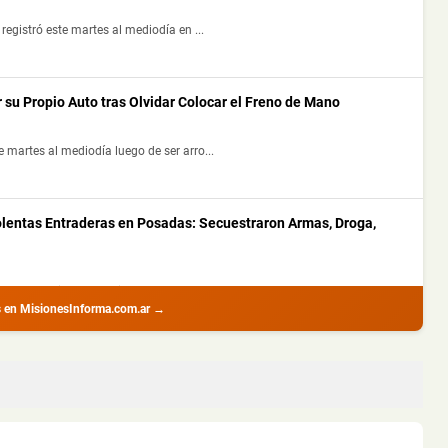
registró este martes al mediodía en ...
 su Propio Auto tras Olvidar Colocar el Freno de Mano
 martes al mediodía luego de ser arro...
olentas Entraderas en Posadas: Secuestraron Armas, Droga,
 con amplio prontuario durante un all...
s en MisionesInforma.com.ar →
 Detuvieron a un Joven en Oberá
avadora y una motoguadaña que habían s...