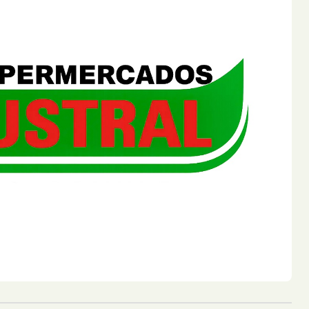
 de Incendio en un Camión sobre la Ruta Nacional 12
ante la noche del lunes sobre la Ru...
 Posadas: una Pareja Logró Salir a Tiempo y no Hubo Heridos
durante la madrugada de este martes s...
 Ruta 14 y Descubrieron que Había sido Robado en Buenos Aires
il que había sido abandonado tras un ...