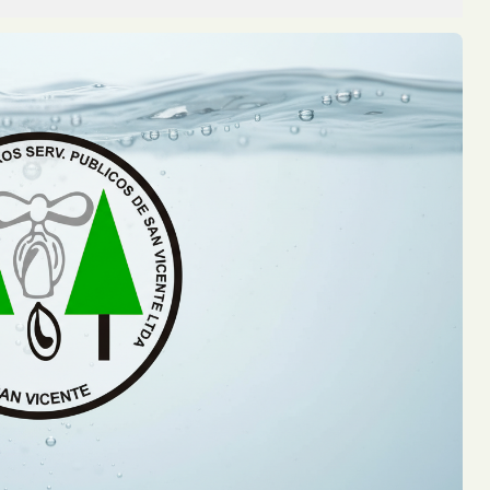
avadora y una motoguadaña que habían s...
 de Incendio en un Camión sobre la Ruta Nacional 12
ante la noche del lunes sobre la Ru...
 Posadas: una Pareja Logró Salir a Tiempo y no Hubo Heridos
durante la madrugada de este martes s...
 Ruta 14 y Descubrieron que Había sido Robado en Buenos Aires
il que había sido abandonado tras un ...