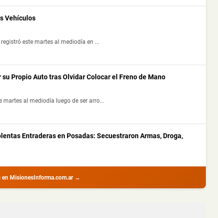
s Vehículos
registró este martes al mediodía en ...
 su Propio Auto tras Olvidar Colocar el Freno de Mano
 martes al mediodía luego de ser arro...
olentas Entraderas en Posadas: Secuestraron Armas, Droga,
 con amplio prontuario durante un all...
s en MisionesInforma.com.ar →
 Detuvieron a un Joven en Oberá