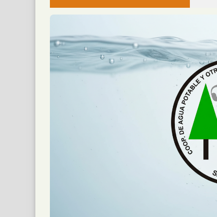
La Policía de Misiones recuperó una hidrol
Montecarlo: Controlaron un Principio
📅 4 ago 2026
Un camión sufrió un principio de incendio dur
Un Incendio Destruyó una Vivienda en
📅 4 ago 2026
Una vivienda fue destruida por un incendio 
Hallaron un Auto Despistado sobre la
📅 3 ago 2026
La Policía de Misiones secuestró un automóv