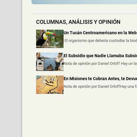
COLUMNAS, ANÁLISIS Y OPINIÓN
Un Tucán Centroamericano en la Web 
El organismo que debería custodiar la biod
El Subsidio que Nadie Llamaba Subsi
Nota de opinión por Daniel Orloff Hay un l
En Misiones te Cobran Antes, te Dev
Nota de opinión por Daniel OrloffHay una 