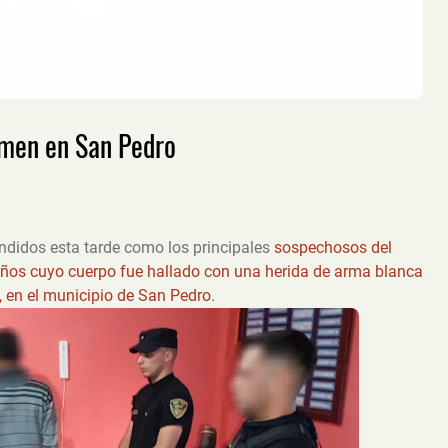
imen en San Pedro
ndidos esta tarde como los principales
sospechosos del
ños cuyo cuerpo fue hallado con una herida de arma blanca
 en el municipio de San Pedro.