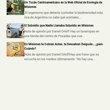
Una vivienda fue destruida por un incendio durante la
Un Tucán Centroamericano en la Web Oficial de Ecología de
madrugada de este martes s...
Misiones
El organismo que debería custodiar la biodiversidad más
rica de Argentina no sabe qué animales...
Hallaron un Auto Despistado sobre la Ruta 14 y
Descubrieron que Había sido Robado en Buenos
El Subsidio que Nadie Llamaba Subsidio en Misiones
Aires
Nota de opinión por Daniel Orloff Hay un lavarropas en
📅 3 ago 2026
una tienda del centro de Posadas que cue...
La Policía de Misiones secuestró un automóvil que
había sido abandonado tras un ...
En Misiones te Cobran Antes, te Devuelven Después… ¿pero
Cuándo?
Nota de opinión por Daniel OrloffHay una frase que se
escucha en los medios últimamente: "No hay una...