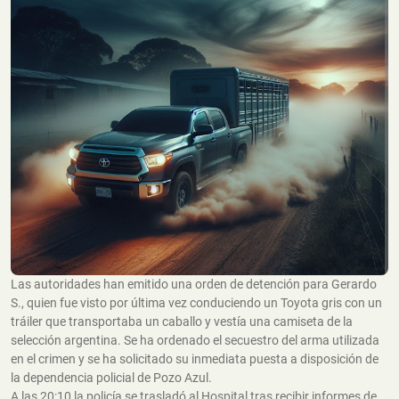
Las autoridades han emitido una orden de detención para Gerardo
S., quien fue visto por última vez conduciendo un Toyota gris con un
tráiler que transportaba un caballo y vestía una camiseta de la
selección argentina. Se ha ordenado el secuestro del arma utilizada
en el crimen y se ha solicitado su inmediata puesta a disposición de
la dependencia policial de Pozo Azul.
A las 20:10 la policía se trasladó al Hospital tras recibir informes de