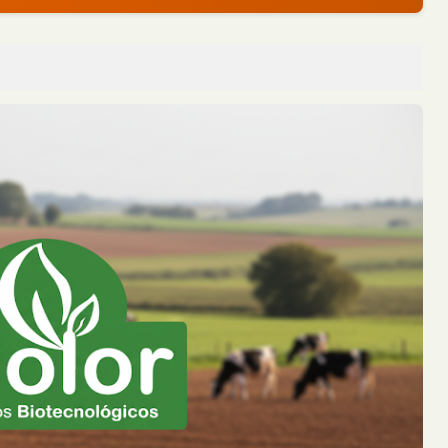
s Heridos y Escapó del Lugar
e un automóvil embistiera a una motoc...
lo y su Casa Terminó Consumida por el Fuego
durante la madrugada de este jueves e...
s tras un Choque en una Transitada Avenida de Posadas
rcoles por la tarde tras protagoniz...
 de un Árbol dejó a un Trabajador Gravemente Herido
r desde varios metros de altura mie...