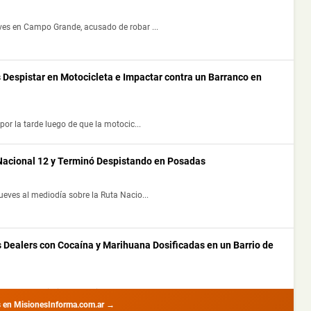
ves en Campo Grande, acusado de robar ...
 Despistar en Motocicleta e Impactar contra un Barranco en
por la tarde luego de que la motocic...
 Nacional 12 y Terminó Despistando en Posadas
ueves al mediodía sobre la Ruta Nacio...
s Dealers con Cocaína y Marihuana Dosificadas en un Barrio de
nte procedimientos realizados por la ...
s en MisionesInforma.com.ar →