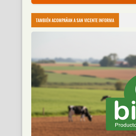
Chocó a una Moto en Posadas, dejó do
📅 6 ago 2026
TAMBIÉN ACOMPAÑAN A SAN VICENTE INFORMA
Dos personas resultaron heridas luego de qu
Creyó que Había Apagado un Cigarril
📅 6 ago 2026
Una vivienda fue consumida por un incendio 
Dos Motociclistas Resultaron Herido
📅 5 ago 2026
Dos motociclistas resultaron heridos este mié
Un Accidente Laboral Durante la Poda
📅 5 ago 2026
Un trabajador sufrió graves lesiones tras cae