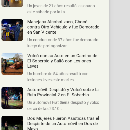
Un joven de 21 años resultó lesionado
este sábado por la ta…
Manejaba Alcoholizado, Chocó
contra Otro Vehículo y fue Demorado
en San Vicente
Un conductor de 37 años fue demorado
luego de protagonizar …
Volcó con su Auto en un Camino de
El Soberbio y Salió con Lesiones
Leves
Un hombre de 54 años resultó con
lesiones leves este martes…
Automóvil Despistó y Volcó sobre la
Ruta Provincial 2 en El Soberbio
Un automóvil Fiat Siena despistó y volcó
cerca de las 23:10…
Dos Mujeres Fueron Asistidas tras el
Despiste de un Automóvil en Dos de
Mayo