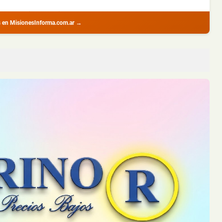
 con amplio prontuario durante un all...
s en MisionesInforma.com.ar →
 Detuvieron a un Joven en Oberá
avadora y una motoguadaña que habían s...
 de Incendio en un Camión sobre la Ruta Nacional 12
ante la noche del lunes sobre la Ru...
 Posadas: una Pareja Logró Salir a Tiempo y no Hubo Heridos
durante la madrugada de este martes s...
 Ruta 14 y Descubrieron que Había sido Robado en Buenos Aires