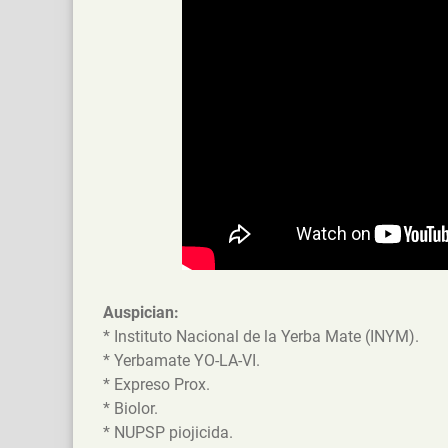
Auspician:
* Instituto Nacional de la Yerba Mate (INYM).
* Yerbamate YO-LA-VI.
* Expreso Prox.
* Biolor.
* NUPSP piojicida.