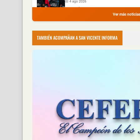
📅 4 ago 2026
La Policía de Misiones detuvo a dos hombres
Ver más noticia
Recuperaron Herramientas Robadas y
📅 4 ago 2026
TAMBIÉN ACOMPAÑAN A SAN VICENTE INFORMA
La Policía de Misiones recuperó una hidrol
Montecarlo: Controlaron un Principio
📅 4 ago 2026
Un camión sufrió un principio de incendio dur
Un Incendio Destruyó una Vivienda en
📅 4 ago 2026
Una vivienda fue destruida por un incendio 
Hallaron un Auto Despistado sobre la