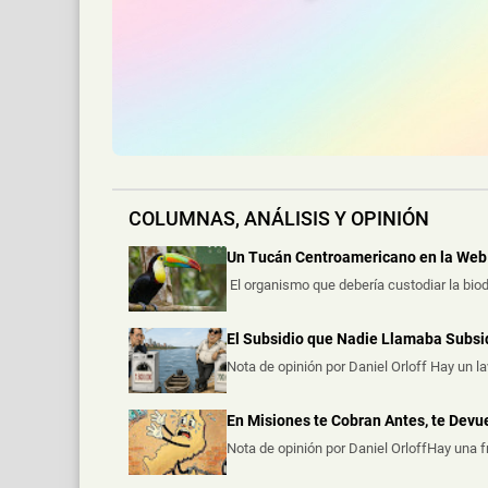
📅 3 ago 2026
La Policía de Misiones secuestró un automóv
COLUMNAS, ANÁLISIS Y OPINIÓN
Un Tucán Centroamericano en la Web 
El organismo que debería custodiar la biod
El Subsidio que Nadie Llamaba Subsi
Nota de opinión por Daniel Orloff Hay un l
En Misiones te Cobran Antes, te Dev
Nota de opinión por Daniel OrloffHay una 