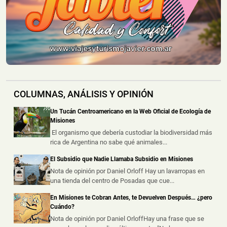
Montecarlo: Controlaron un Principio de Incendio en
un Camión sobre la Ruta Nacional 12
📅 4 ago 2026
Un camión sufrió un principio de incendio durante la
noche del lunes sobre la Ru...
Un Incendio Destruyó una Vivienda en Posadas: una
Pareja Logró Salir a Tiempo y no Hubo Heridos
COLUMNAS, ANÁLISIS Y OPINIÓN
📅 4 ago 2026
Una vivienda fue destruida por un incendio durante la
Un Tucán Centroamericano en la Web Oficial de Ecología de
madrugada de este martes s...
Misiones
El organismo que debería custodiar la biodiversidad más
rica de Argentina no sabe qué animales...
Hallaron un Auto Despistado sobre la Ruta 14 y
Descubrieron que Había sido Robado en Buenos
El Subsidio que Nadie Llamaba Subsidio en Misiones
Aires
Nota de opinión por Daniel Orloff Hay un lavarropas en
📅 3 ago 2026
una tienda del centro de Posadas que cue...
La Policía de Misiones secuestró un automóvil que
había sido abandonado tras un ...
En Misiones te Cobran Antes, te Devuelven Después… ¿pero
Cuándo?
Nota de opinión por Daniel OrloffHay una frase que se