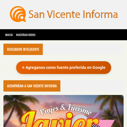
INICIO
NUESTRAS REDES
BUSCADOR INTELIGENTE
⭐ Agreganos como fuente preferida en Google
ACOMPAÑAN A SAN VICENTE INFORMA