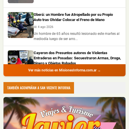
Oberá: un Hombre fue Atropellado por su Propio
Auto tras Olvidar Colocar el Freno de Mano
📅 4 ago 2026
Un hombre de 65 años resultó lesionado este martes al
mediodía luego de ser arro...
Cayeron dos Presuntos autores de Violentas
Entraderas en Posadas: Secuestraron Armas, Droga,
Dinero y Objetos Robados
Ver más noticias en MisionesInforma.com.ar →
📅 4 ago 2026
La Policía de Misiones detuvo a dos hombres con
amplio prontuario durante un all...
TAMBIÉN ACOMPAÑAN A SAN VICENTE INFORMA
Recuperaron Herramientas Robadas y Detuvieron a
un Joven en Oberá
📅 4 ago 2026
La Policía de Misiones recuperó una hidrolavadora y
una motoguadaña que habían s...