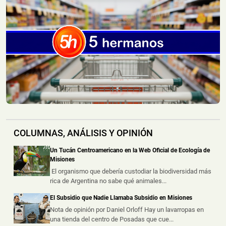
Escapó del Lugar
📅 6 ago 2026
Dos personas resultaron heridas luego de que un
automóvil embistiera a una motoc...
Creyó que Había Apagado un Cigarrillo y su Casa
Terminó Consumida por el Fuego
📅 6 ago 2026
Una vivienda fue consumida por un incendio durante la
madrugada de este jueves e...
COLUMNAS, ANÁLISIS Y OPINIÓN
Dos Motociclistas Resultaron Heridos tras un
Choque en una Transitada Avenida de Posadas
Un Tucán Centroamericano en la Web Oficial de Ecología de
📅 5 ago 2026
Misiones
Dos motociclistas resultaron heridos este miércoles por
El organismo que debería custodiar la biodiversidad más
la tarde tras protagoniz...
rica de Argentina no sabe qué animales...
El Subsidio que Nadie Llamaba Subsidio en Misiones
Un Accidente Laboral Durante la Poda de un Árbol
dejó a un Trabajador Gravemente Herido
Nota de opinión por Daniel Orloff Hay un lavarropas en
una tienda del centro de Posadas que cue...
📅 5 ago 2026