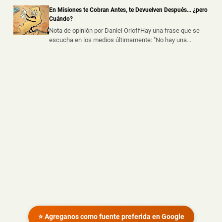
Un trabajador sufrió graves lesiones tras caer desde
En Misiones te Cobran Antes, te Devuelven Después… ¿pero
varios metros de altura mie...
Cuándo?
Nota de opinión por Daniel OrloffHay una frase que se
escucha en los medios últimamente: "No hay una...
⭐ Agreganos como fuente preferida en Google