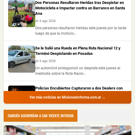
Dos Personas Resultaron Heridas tras Despistar en
Motocicleta e Impactar contra un Barranco en Santa
Ana
📅 6 ago 2026
Dos personas resultaron heridas este jueves por la tarde
luego de que la motocic...
Se le Salió una Rueda en Plena Ruta Nacional 12 y
Terminó Despistando en Posadas
📅 6 ago 2026
Un automóvil protagonizó un despiste este jueves al
mediodía sobre la Ruta Nacio...
Policías Encubiertos Capturaron a dos Dealers con
Cocaína y Marihuana Dosificadas en un Barrio de
Ver más noticias en MisionesInforma.com.ar →
Puerto Iguazú
📅 6 ago 2026
Dos presuntos dealers fueron demorados durante
TAMBIÉN ACOMPAÑAN A SAN VICENTE INFORMA
procedimientos realizados por la ...
Chocó a una Moto en Posadas, dejó dos Heridos y