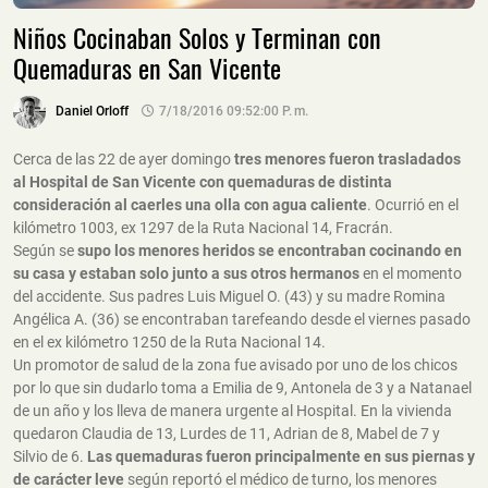
Niños Cocinaban Solos y Terminan con
Quemaduras en San Vicente
Daniel Orloff
7/18/2016 09:52:00 P. M.
Cerca de las 22 de ayer domingo
tres menores fueron trasladados
al Hospital de San Vicente con quemaduras de distinta
consideración al caerles una olla con agua caliente
. Ocurrió en el
kilómetro 1003, ex 1297 de la Ruta Nacional 14, Fracrán.
Según se
supo los menores heridos se encontraban cocinando en
su casa y estaban solo junto a sus otros hermanos
en el momento
del accidente. Sus padres Luis Miguel O. (43) y su madre Romina
Angélica A. (36) se encontraban tarefeando desde el viernes pasado
en el ex kilómetro 1250 de la Ruta Nacional 14.
Un promotor de salud de la zona fue avisado por uno de los chicos
por lo que sin dudarlo toma a Emilia de 9, Antonela de 3 y a Natanael
de un año y los lleva de manera urgente al Hospital. En la vivienda
quedaron Claudia de 13, Lurdes de 11, Adrian de 8, Mabel de 7 y
Silvio de 6.
Las quemaduras fueron principalmente en sus piernas y
de carácter leve
según reportó el médico de turno, los menores