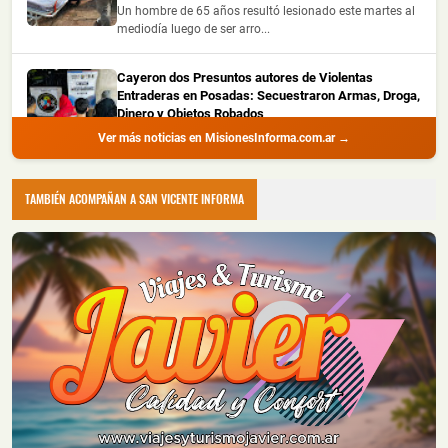
Un hombre de 65 años resultó lesionado este martes al
mediodía luego de ser arro...
Cayeron dos Presuntos autores de Violentas
Entraderas en Posadas: Secuestraron Armas, Droga,
Dinero y Objetos Robados
Ver más noticias en MisionesInforma.com.ar →
📅 4 ago 2026
La Policía de Misiones detuvo a dos hombres con
amplio prontuario durante un all...
TAMBIÉN ACOMPAÑAN A SAN VICENTE INFORMA
Recuperaron Herramientas Robadas y Detuvieron a
un Joven en Oberá
📅 4 ago 2026
La Policía de Misiones recuperó una hidrolavadora y
una motoguadaña que habían s...
Montecarlo: Controlaron un Principio de Incendio en
un Camión sobre la Ruta Nacional 12
📅 4 ago 2026
Un camión sufrió un principio de incendio durante la
noche del lunes sobre la Ru...