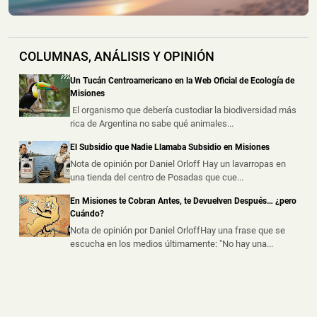
Un Incendio Destruyó una Vivienda en Posadas: una
Pareja Logró Salir a Tiempo y no Hubo Heridos
COLUMNAS, ANÁLISIS Y OPINIÓN
📅 4 ago 2026
Una vivienda fue destruida por un incendio durante la
Un Tucán Centroamericano en la Web Oficial de Ecología de
madrugada de este martes s...
Misiones
El organismo que debería custodiar la biodiversidad más
rica de Argentina no sabe qué animales...
Hallaron un Auto Despistado sobre la Ruta 14 y
Descubrieron que Había sido Robado en Buenos
El Subsidio que Nadie Llamaba Subsidio en Misiones
Aires
Nota de opinión por Daniel Orloff Hay un lavarropas en
📅 3 ago 2026
una tienda del centro de Posadas que cue...
La Policía de Misiones secuestró un automóvil que
había sido abandonado tras un ...
En Misiones te Cobran Antes, te Devuelven Después… ¿pero
Cuándo?
Nota de opinión por Daniel OrloffHay una frase que se
escucha en los medios últimamente: "No hay una...