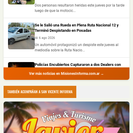
Dos personas resultaron heridas este jueves por la tarde
luego de que la motocic...
Se le Salió una Rueda en Plena Ruta Nacional 12 y
Terminó Despistando en Posadas
📅 6 ago 2026
Un automóvil protagonizó un despiste este jueves al
mediodía sobre la Ruta Nacio...
Policías Encubiertos Capturaron a dos Dealers con
Cocaína y Marihuana Dosificadas en un Barrio de
Ver más noticias en MisionesInforma.com.ar →
Puerto Iguazú
📅 6 ago 2026
Dos presuntos dealers fueron demorados durante
TAMBIÉN ACOMPAÑAN A SAN VICENTE INFORMA
procedimientos realizados por la ...
Chocó a una Moto en Posadas, dejó dos Heridos y
Escapó del Lugar
📅 6 ago 2026
Dos personas resultaron heridas luego de que un