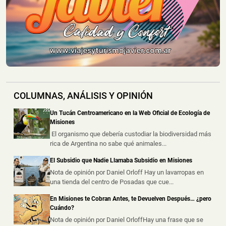
automóvil embistiera a una motoc...
Creyó que Había Apagado un Cigarrillo y su Casa
Terminó Consumida por el Fuego
📅 6 ago 2026
Una vivienda fue consumida por un incendio durante la
madrugada de este jueves e...
COLUMNAS, ANÁLISIS Y OPINIÓN
Dos Motociclistas Resultaron Heridos tras un
Choque en una Transitada Avenida de Posadas
Un Tucán Centroamericano en la Web Oficial de Ecología de
📅 5 ago 2026
Misiones
Dos motociclistas resultaron heridos este miércoles por
El organismo que debería custodiar la biodiversidad más
la tarde tras protagoniz...
rica de Argentina no sabe qué animales...
El Subsidio que Nadie Llamaba Subsidio en Misiones
Un Accidente Laboral Durante la Poda de un Árbol
dejó a un Trabajador Gravemente Herido
Nota de opinión por Daniel Orloff Hay un lavarropas en
una tienda del centro de Posadas que cue...
📅 5 ago 2026
Un trabajador sufrió graves lesiones tras caer desde
En Misiones te Cobran Antes, te Devuelven Después… ¿pero
varios metros de altura mie...
Cuándo?
Nota de opinión por Daniel OrloffHay una frase que se