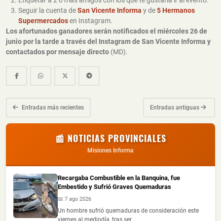
Etiquetar a 2 o más amigos con los que te gustaría ir al evento.
Seguir la cuenta de
San Vicente Informa
y de
5 Hermanos
Supermercados
en Instagram.
Los afortunados ganadores serán notificados el miércoles 26 de
junio por la tarde a través del Instagram de San Vicente Informa y
contactados por mensaje directo
(MD).
Entradas más recientes
Entradas antiguas
📰 NOTICIAS PROVINCIALES
Misiones Informa
Recargaba Combustible en la Banquina, fue
Embestido y Sufrió Graves Quemaduras
📅 7 ago 2026
Un hombre sufrió quemaduras de consideración este
viernes al mediodía, tras ser ...