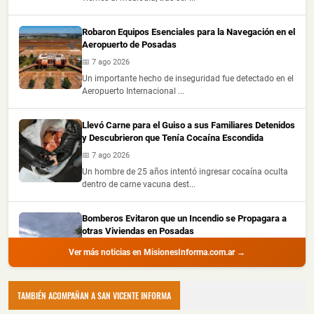
Robaron Equipos Esenciales para la Navegación en el
Aeropuerto de Posadas
📅 7 ago 2026
Un importante hecho de inseguridad fue detectado en el
Aeropuerto Internacional ...
Llevó Carne para el Guiso a sus Familiares Detenidos
y Descubrieron que Tenía Cocaína Escondida
📅 7 ago 2026
Un hombre de 25 años intentó ingresar cocaína oculta
dentro de carne vacuna dest...
Bomberos Evitaron que un Incendio se Propagara a
otras Viviendas en Posadas
📅 7 ago 2026
Ver más noticias en MisionesInforma.com.ar →
Un incendio registrado durante la mañana de este
viernes generó preocupación en ...
TAMBIÉN ACOMPAÑAN A SAN VICENTE INFORMA
Robó dos Vacunos, los Vendió a un Vecino y Terminó