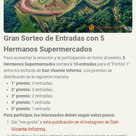
Gran Sorteo de Entradas con 5
Hermanos Supermercados
Para aumentar la emoción y la participación en torno al evento,
5
Hermanos Supermercados
sorteará
10 entradas
para el "Portón 1"
entre los lectores de
San Vicente Informa
. Los premios se
distribuirán de la siguiente manera:
1° premio:
3 entradas.
2° premio:
3 entradas.
3° premio:
2 entradas.
4° premio:
1 entrada.
5° premio:
1 entrada.
Para participar, los interesados deben seguir estos pasos:
San
Dar "me gusta" a
esta publicación en el Instagram de
Vicente Informa
.