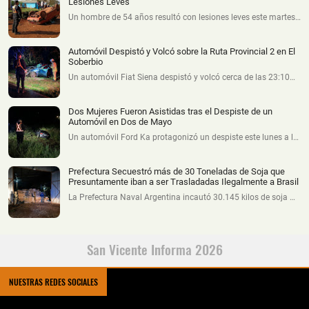
Lesiones Leves
Un hombre de 54 años resultó con lesiones leves este martes…
Automóvil Despistó y Volcó sobre la Ruta Provincial 2 en El
Soberbio
Un automóvil Fiat Siena despistó y volcó cerca de las 23:10…
Dos Mujeres Fueron Asistidas tras el Despiste de un
Automóvil en Dos de Mayo
Un automóvil Ford Ka protagonizó un despiste este lunes a l…
Prefectura Secuestró más de 30 Toneladas de Soja que
Presuntamente iban a ser Trasladadas Ilegalmente a Brasil
La Prefectura Naval Argentina incautó 30.145 kilos de soja …
San Vicente Informa 2026
NUESTRAS REDES SOCIALES