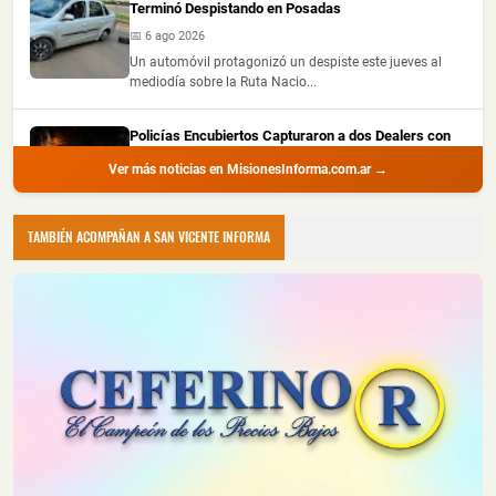
Terminó Despistando en Posadas
📅 6 ago 2026
Un automóvil protagonizó un despiste este jueves al
mediodía sobre la Ruta Nacio...
Policías Encubiertos Capturaron a dos Dealers con
Cocaína y Marihuana Dosificadas en un Barrio de
Ver más noticias en MisionesInforma.com.ar →
Puerto Iguazú
📅 6 ago 2026
Dos presuntos dealers fueron demorados durante
TAMBIÉN ACOMPAÑAN A SAN VICENTE INFORMA
procedimientos realizados por la ...
Chocó a una Moto en Posadas, dejó dos Heridos y
Escapó del Lugar
📅 6 ago 2026
Dos personas resultaron heridas luego de que un
automóvil embistiera a una motoc...
Creyó que Había Apagado un Cigarrillo y su Casa
Terminó Consumida por el Fuego