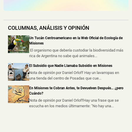
📅 6 ago 2026
Una vivienda fue consumida por un incendio durante la
madrugada de este jueves e...
COLUMNAS, ANÁLISIS Y OPINIÓN
Dos Motociclistas Resultaron Heridos tras un
Choque en una Transitada Avenida de Posadas
Un Tucán Centroamericano en la Web Oficial de Ecología de
📅 5 ago 2026
Misiones
Dos motociclistas resultaron heridos este miércoles por
El organismo que debería custodiar la biodiversidad más
la tarde tras protagoniz...
rica de Argentina no sabe qué animales...
El Subsidio que Nadie Llamaba Subsidio en Misiones
Un Accidente Laboral Durante la Poda de un Árbol
dejó a un Trabajador Gravemente Herido
Nota de opinión por Daniel Orloff Hay un lavarropas en
una tienda del centro de Posadas que cue...
📅 5 ago 2026
Un trabajador sufrió graves lesiones tras caer desde
En Misiones te Cobran Antes, te Devuelven Después… ¿pero
varios metros de altura mie...
Cuándo?
Nota de opinión por Daniel OrloffHay una frase que se
escucha en los medios últimamente: "No hay una...