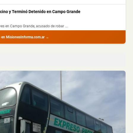
ecino y Terminó Detenido en Campo Grande
ves en Campo Grande, acusado de robar ...
s en MisionesInforma.com.ar →
 Despistar en Motocicleta e Impactar contra un Barranco en
por la tarde luego de que la motocic...
 Nacional 12 y Terminó Despistando en Posadas
ueves al mediodía sobre la Ruta Nacio...
s Dealers con Cocaína y Marihuana Dosificadas en un Barrio de