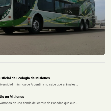
nte procedimientos realizados por la ...
s Heridos y Escapó del Lugar
e un automóvil embistiera a una motoc...
Oficial de Ecología de Misiones
iversidad más rica de Argentina no sabe qué animales...
dio en Misiones
avarropas en una tienda del centro de Posadas que cue...