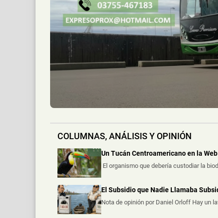
Dos presuntos dealers fueron demorados dura
Chocó a una Moto en Posadas, dejó do
📅 6 ago 2026
Dos personas resultaron heridas luego de qu
COLUMNAS, ANÁLISIS Y OPINIÓN
Un Tucán Centroamericano en la Web 
El organismo que debería custodiar la biod
El Subsidio que Nadie Llamaba Subsi
Nota de opinión por Daniel Orloff Hay un l