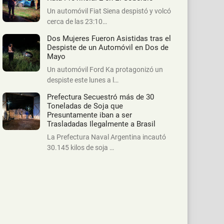
Un automóvil Fiat Siena despistó y volcó
cerca de las 23:10…
Dos Mujeres Fueron Asistidas tras el
Despiste de un Automóvil en Dos de
Mayo
Un automóvil Ford Ka protagonizó un
despiste este lunes a l…
Prefectura Secuestró más de 30
Toneladas de Soja que
Presuntamente iban a ser
Trasladadas Ilegalmente a Brasil
La Prefectura Naval Argentina incautó
30.145 kilos de soja …