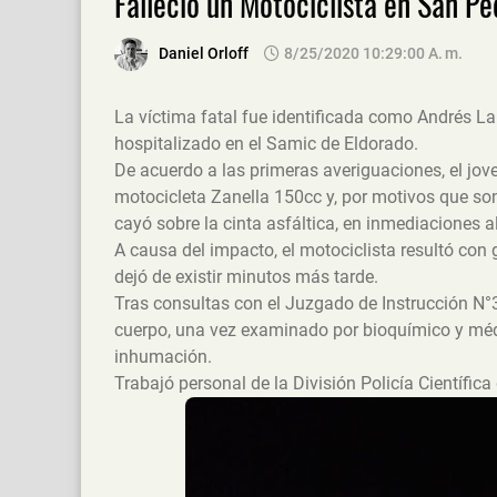
Falleció un Motociclista en San Pe
Daniel Orloff
8/25/2020 10:29:00 A. M.
La víctima fatal fue identificada como Andrés La
hospitalizado en el Samic de Eldorado.
De acuerdo a las primeras averiguaciones, el jov
motocicleta Zanella 150cc y, por motivos que son 
cayó sobre la cinta asfáltica, en inmediaciones a
A causa del impacto, el motociclista resultó con 
dejó de existir minutos más tarde.
Tras consultas con el Juzgado de Instrucción N°3
cuerpo, una vez examinado por bioquímico y médi
inhumación.
Trabajó personal de la División Policía Científica 