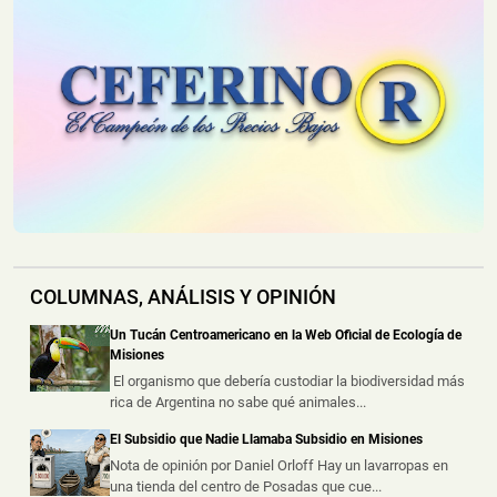
📅 6 ago 2026
Dos personas resultaron heridas este jueves por la tarde
luego de que la motocic...
Se le Salió una Rueda en Plena Ruta Nacional 12 y
Terminó Despistando en Posadas
📅 6 ago 2026
Un automóvil protagonizó un despiste este jueves al
mediodía sobre la Ruta Nacio...
Policías Encubiertos Capturaron a dos Dealers con
COLUMNAS, ANÁLISIS Y OPINIÓN
Cocaína y Marihuana Dosificadas en un Barrio de
Puerto Iguazú
Un Tucán Centroamericano en la Web Oficial de Ecología de
📅 6 ago 2026
Misiones
Dos presuntos dealers fueron demorados durante
El organismo que debería custodiar la biodiversidad más
procedimientos realizados por la ...
rica de Argentina no sabe qué animales...
El Subsidio que Nadie Llamaba Subsidio en Misiones
Chocó a una Moto en Posadas, dejó dos Heridos y
Escapó del Lugar
Nota de opinión por Daniel Orloff Hay un lavarropas en
una tienda del centro de Posadas que cue...
📅 6 ago 2026