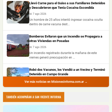
Llevó Carne para el Guiso a sus Familiares Detenidos
y Descubrieron que Tenía Cocaína Escondida
📅 7 ago 2026
Un hombre de 25 años intentó ingresar cocaína oculta
dentro de carne vacuna dest...
Bomberos Evitaron que un Incendio se Propagara a
otras Viviendas en Posadas
📅 7 ago 2026
Un incendio registrado durante la mañana de este
viernes generó preocupación en ...
Robó dos Vacunos, los Vendió a un Vecino y Terminó
Detenido en Campo Grande
📅 6 ago 2026
Ver más noticias en MisionesInforma.com.ar →
Un hombre de 34 años fue detenido este jueves en
Campo Grande, acusado de robar ...
TAMBIÉN ACOMPAÑAN A SAN VICENTE INFORMA
Dos Personas Resultaron Heridas tras Despistar en
Motocicleta e Impactar contra un Barranco en Santa
Ana