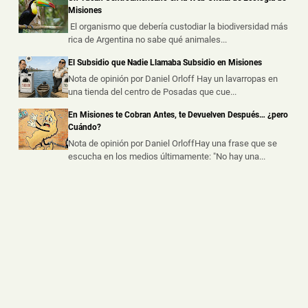
Las cámaras del CIO 911 fueron claves para avanzar en
Misiones
la investigación de un asa...
El organismo que debería custodiar la biodiversidad más
rica de Argentina no sabe qué animales...
Escapó de la Policía y Abandonó una Mochila con
El Subsidio que Nadie Llamaba Subsidio en Misiones
Marihuana Valuada en un Millón de Pesos
Nota de opinión por Daniel Orloff Hay un lavarropas en
📅 8 ago 2026
una tienda del centro de Posadas que cue...
Un presunto intercambio de droga fue frustrado durante
un operativo policial rea...
En Misiones te Cobran Antes, te Devuelven Después… ¿pero
Cuándo?
Nota de opinión por Daniel OrloffHay una frase que se
escucha en los medios últimamente: "No hay una...