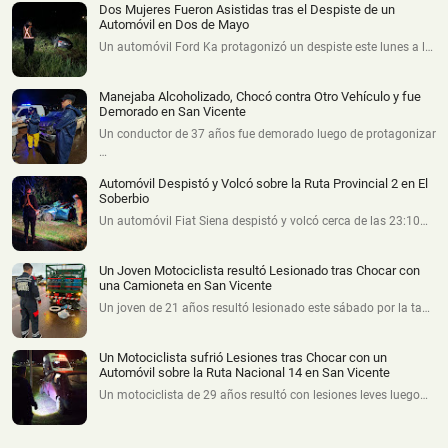
Dos Mujeres Fueron Asistidas tras el Despiste de un
Automóvil en Dos de Mayo
Un automóvil Ford Ka protagonizó un despiste este lunes a l…
Manejaba Alcoholizado, Chocó contra Otro Vehículo y fue
Demorado en San Vicente
Un conductor de 37 años fue demorado luego de protagonizar
…
Automóvil Despistó y Volcó sobre la Ruta Provincial 2 en El
Soberbio
Un automóvil Fiat Siena despistó y volcó cerca de las 23:10…
Un Joven Motociclista resultó Lesionado tras Chocar con
una Camioneta en San Vicente
Un joven de 21 años resultó lesionado este sábado por la ta…
Un Motociclista sufrió Lesiones tras Chocar con un
Automóvil sobre la Ruta Nacional 14 en San Vicente
Un motociclista de 29 años resultó con lesiones leves luego…