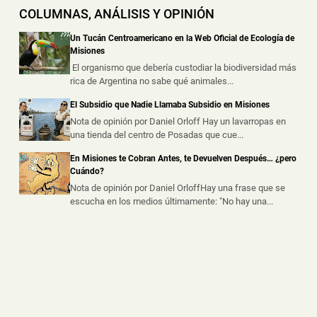
COLUMNAS, ANÁLISIS Y OPINIÓN
Cocaína y Marihuana Dosificadas en un Barrio de
Puerto Iguazú
Un Tucán Centroamericano en la Web Oficial de Ecología de
📅 6 ago 2026
Misiones
Dos presuntos dealers fueron demorados durante
El organismo que debería custodiar la biodiversidad más
procedimientos realizados por la ...
rica de Argentina no sabe qué animales...
El Subsidio que Nadie Llamaba Subsidio en Misiones
Chocó a una Moto en Posadas, dejó dos Heridos y
Escapó del Lugar
Nota de opinión por Daniel Orloff Hay un lavarropas en
una tienda del centro de Posadas que cue...
📅 6 ago 2026
Dos personas resultaron heridas luego de que un
En Misiones te Cobran Antes, te Devuelven Después… ¿pero
automóvil embistiera a una motoc...
Cuándo?
Nota de opinión por Daniel OrloffHay una frase que se
escucha en los medios últimamente: "No hay una...