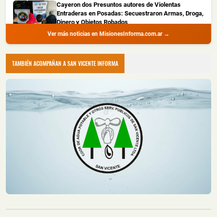
Cayeron dos Presuntos autores de Violentas
Entraderas en Posadas: Secuestraron Armas, Droga,
Dinero y Objetos Robados
Ver más noticias en MisionesInforma.com.ar →
📅 4 ago 2026
La Policía de Misiones detuvo a dos hombres con
amplio prontuario durante un all...
TAMBIÉN ACOMPAÑAN A SAN VICENTE INFORMA
Recuperaron Herramientas Robadas y Detuvieron a
un Joven en Oberá
📅 4 ago 2026
La Policía de Misiones recuperó una hidrolavadora y
una motoguadaña que habían s...
Montecarlo: Controlaron un Principio de Incendio en
un Camión sobre la Ruta Nacional 12
📅 4 ago 2026
Un camión sufrió un principio de incendio durante la
noche del lunes sobre la Ru...
Un Incendio Destruyó una Vivienda en Posadas: una
Pareja Logró Salir a Tiempo y no Hubo Heridos