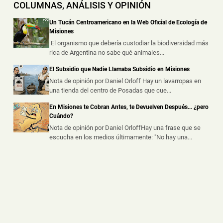
COLUMNAS, ANÁLISIS Y OPINIÓN
📅 4 ago 2026
Una vivienda fue destruida por un incendio durante la
Un Tucán Centroamericano en la Web Oficial de Ecología de
madrugada de este martes s...
Misiones
El organismo que debería custodiar la biodiversidad más
rica de Argentina no sabe qué animales...
Hallaron un Auto Despistado sobre la Ruta 14 y
Descubrieron que Había sido Robado en Buenos
El Subsidio que Nadie Llamaba Subsidio en Misiones
Aires
Nota de opinión por Daniel Orloff Hay un lavarropas en
📅 3 ago 2026
una tienda del centro de Posadas que cue...
La Policía de Misiones secuestró un automóvil que
había sido abandonado tras un ...
En Misiones te Cobran Antes, te Devuelven Después… ¿pero
Cuándo?
Nota de opinión por Daniel OrloffHay una frase que se
escucha en los medios últimamente: "No hay una...