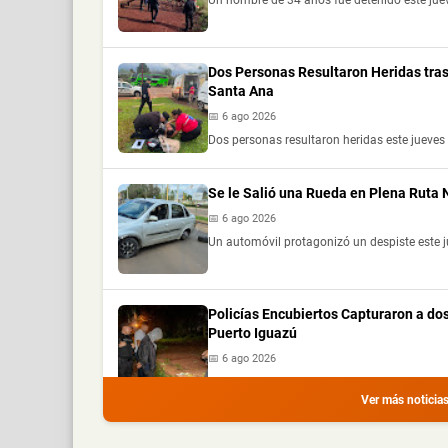
Dos Personas Resultaron Heridas tras
Santa Ana
📅 6 ago 2026
Dos personas resultaron heridas este jueves 
Se le Salió una Rueda en Plena Ruta
📅 6 ago 2026
Un automóvil protagonizó un despiste este j
Policías Encubiertos Capturaron a do
Puerto Iguazú
📅 6 ago 2026
Dos presuntos dealers fueron demorados dura
Ver más noticia
Chocó a una Moto en Posadas, dejó do