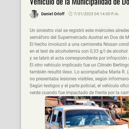
Vehículo de la Municipalidad de 
Daniel Orloff
7/31/2025 04:14:00 P. M.
Un siniestro vial se registró este miércoles alred
semáforo del Supermercado Austral en Dos de 
El hecho involucró a una camioneta Nissan conduc
en el test de alcoholemia con 0,33 g/l de alcohol 
y se labró el acta correspondiente por infracción 
El otro vehículo implicado fue un Citroën Berling
también resultó ileso. Lo acompañaba María R. (4
no presentaba lesiones visibles, según informaron
Según testigos y el parte policial, el vehículo of
verde cuando fue impactado de frente por la ca