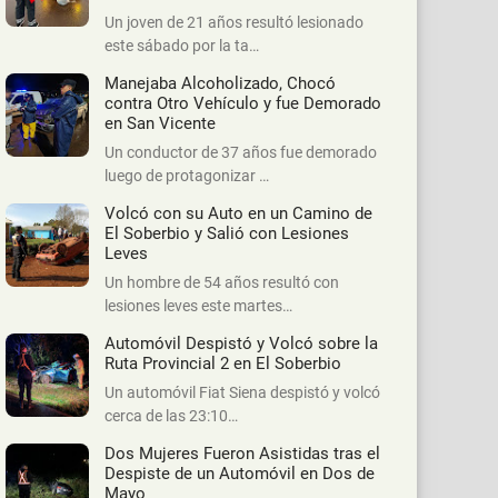
Un joven de 21 años resultó lesionado
este sábado por la ta…
Manejaba Alcoholizado, Chocó
contra Otro Vehículo y fue Demorado
en San Vicente
Un conductor de 37 años fue demorado
luego de protagonizar …
Volcó con su Auto en un Camino de
El Soberbio y Salió con Lesiones
Leves
Un hombre de 54 años resultó con
lesiones leves este martes…
Automóvil Despistó y Volcó sobre la
Ruta Provincial 2 en El Soberbio
Un automóvil Fiat Siena despistó y volcó
cerca de las 23:10…
Dos Mujeres Fueron Asistidas tras el
Despiste de un Automóvil en Dos de
Mayo