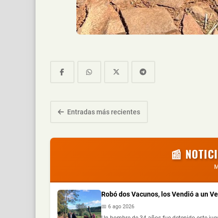
Entradas más recientes
📰 NOTIC
M
Robó dos Vacunos, los Vendió a un V
📅 6 ago 2026
Un hombre de 34 años fue detenido este jue