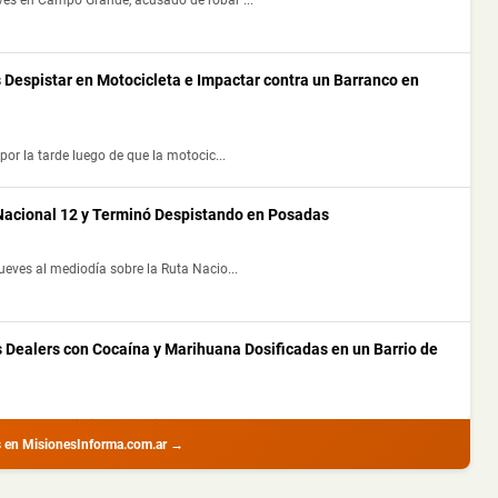
 Despistar en Motocicleta e Impactar contra un Barranco en
por la tarde luego de que la motocic...
 Nacional 12 y Terminó Despistando en Posadas
ueves al mediodía sobre la Ruta Nacio...
s Dealers con Cocaína y Marihuana Dosificadas en un Barrio de
nte procedimientos realizados por la ...
s en MisionesInforma.com.ar →
s Heridos y Escapó del Lugar