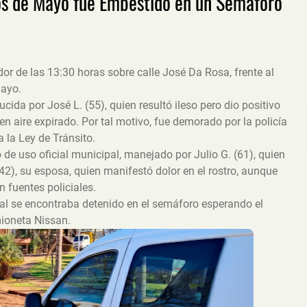
Dos de Mayo fue Embestido en un Semáforo
edor de las 13:30 horas sobre calle José Da Rosa, frente al
Mayo.
ida por José L. (55), quien resultó ileso pero dio positivo
en aire expirado. Por tal motivo, fue demorado por la policía
a la Ley de Tránsito.
o de uso oficial municipal, manejado por Julio G. (61), quien
2), su esposa, quien manifestó dolor en el rostro, aunque
 fuentes policiales.
icial se encontraba detenido en el semáforo esperando el
mioneta Nissan.