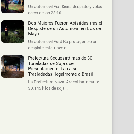
Un automóvil Fiat Siena despistó y volcó
cerca de las 23:10…
Dos Mujeres Fueron Asistidas tras el
Despiste de un Automóvil en Dos de
Mayo
Un automóvil Ford Ka protagonizó un
despiste este lunes a l…
Prefectura Secuestró más de 30
Toneladas de Soja que
Presuntamente iban a ser
Trasladadas Ilegalmente a Brasil
La Prefectura Naval Argentina incautó
30.145 kilos de soja …