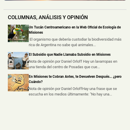
Policías Encubiertos Capturaron a dos Dealers con
COLUMNAS, ANÁLISIS Y OPINIÓN
Cocaína y Marihuana Dosificadas en un Barrio de
Puerto Iguazú
Un Tucán Centroamericano en la Web Oficial de Ecología de
📅 6 ago 2026
Misiones
Dos presuntos dealers fueron demorados durante
El organismo que debería custodiar la biodiversidad más
procedimientos realizados por la ...
rica de Argentina no sabe qué animales...
El Subsidio que Nadie Llamaba Subsidio en Misiones
Chocó a una Moto en Posadas, dejó dos Heridos y
Escapó del Lugar
Nota de opinión por Daniel Orloff Hay un lavarropas en
una tienda del centro de Posadas que cue...
📅 6 ago 2026
Dos personas resultaron heridas luego de que un
En Misiones te Cobran Antes, te Devuelven Después… ¿pero
automóvil embistiera a una motoc...
Cuándo?
Nota de opinión por Daniel OrloffHay una frase que se
escucha en los medios últimamente: "No hay una...