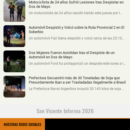
Motociclista de 24 años Sufrió Lesiones tras Despistar en
Dos de Mayo
Un motociclista de 24 años resultó herido este jueves por l…
Automóvil Despistó y Volcó sobre la Ruta Provincial 2 en El
Soberbio
Un automóvil Fiat Siena despistó y volcó cerca de las 23:10…
Dos Mujeres Fueron Asistidas tras el Despiste de un
Automóvil en Dos de Mayo
Un automóvil Ford Ka protagonizó un despiste este lunes a l…
Prefectura Secuestró más de 30 Toneladas de Soja que
Presuntamente iban a ser Trasladadas Ilegalmente a Brasil
La Prefectura Naval Argentina incautó 30.145 kilos de soja …
San Vicente Informa 2026
NUESTRAS REDES SOCIALES