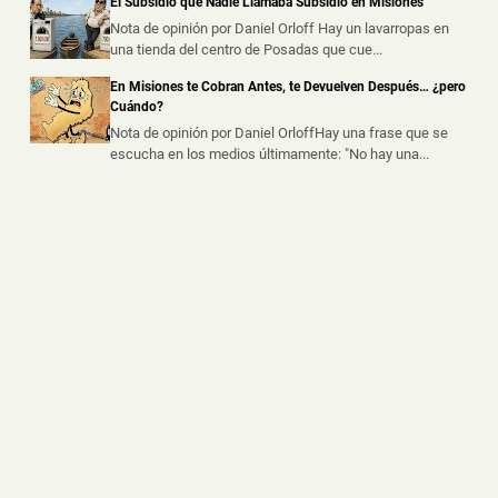
El Subsidio que Nadie Llamaba Subsidio en Misiones
Un Accidente Laboral Durante la Poda de un Árbol
dejó a un Trabajador Gravemente Herido
Nota de opinión por Daniel Orloff Hay un lavarropas en
una tienda del centro de Posadas que cue...
📅 5 ago 2026
Un trabajador sufrió graves lesiones tras caer desde
En Misiones te Cobran Antes, te Devuelven Después… ¿pero
varios metros de altura mie...
Cuándo?
Nota de opinión por Daniel OrloffHay una frase que se
escucha en los medios últimamente: "No hay una...