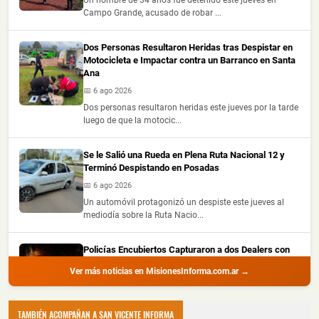
Campo Grande, acusado de robar ...
Dos Personas Resultaron Heridas tras Despistar en
Motocicleta e Impactar contra un Barranco en Santa
Ana
📅 6 ago 2026
Dos personas resultaron heridas este jueves por la tarde
luego de que la motocic...
Se le Salió una Rueda en Plena Ruta Nacional 12 y
Terminó Despistando en Posadas
📅 6 ago 2026
Un automóvil protagonizó un despiste este jueves al
mediodía sobre la Ruta Nacio...
Policías Encubiertos Capturaron a dos Dealers con
Cocaína y Marihuana Dosificadas en un Barrio de
Ver más noticias en MisionesInforma.com.ar →
Puerto Iguazú
📅 6 ago 2026
Dos presuntos dealers fueron demorados durante
TAMBIÉN ACOMPAÑAN A SAN VICENTE INFORMA